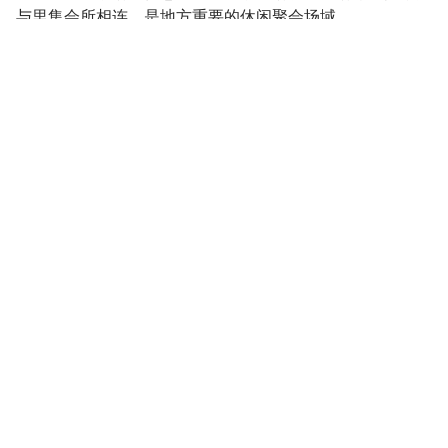
与里集会所相连，是地方重要的休闲聚会场域。
以小动物花园为主题，打造可爱的共融游戏场。
客庄人文意象打造禾埕广场，与周边通学步道串联。
梅花林区，初春时节梅花开。
宽阔的散步道及综合球场，提供多元化的户外活动。
广仁公园位于桃园市平镇区，是一处结合了自然美景与地方
文化的多功能休闲公园。以下是公园内的几大亮点：
客庄人文意象的禾埕广场
广仁公园内设有独具特色的禾埕广场，以客庄人文意象为主
题，展现了当地的传统文化。广场与周边的通学步道相连，
讲述八字圳与宋屋庄的生活风貌。
梅花林区
在初春时节，梅花林区成为一片雪白的花海。漫步在梅花树