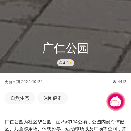
广仁公园
4.0
更新日期
2024-10-22
4412
人氣
自然生态
休闲健走
有事问小桃，一起游桃园
广仁公园为社区型公园，面积约1.14公顷，公园内设有体健
区、儿童游乐场、休憩凉亭、运动球场以及广场等空间，并