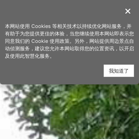
跳
桃园观光导览网
到
導覽
关闭
主
首页
>
想去的地方
>
景点
>
景点搜寻
要
本网站使用 Cookies 等相关技术以持续优化网站服务，并
内
有助于为您提供更佳的体验，当您继续使用本网站即表示您
容
同意我们的 Cookie 使用政策。另外，网站提供周边景点自
区
动侦测服务，建议您允许本网站取得您的位置资讯，以开启
块
及使用此智慧化服务。
我知道了