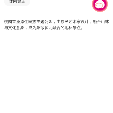
休闲健走
有事问小桃，一起游桃园
|
桃园首座原住民族主题公园，由原民艺术家设计，融合山林
与文化意象，成为象徵多元融合的地标景点。
桃园首座以「原住民族」为主题的特色公园，融合族群文化
与地景艺术，成为城区中别具意义的地标。桃园市原住民族
人口比例为全国最高之一，特别是大溪区原民居民日渐增
加，在民众与地方代表的共同推动下，诞生了这座兼具文
化、环境与教育意义的主题公园。
园区设计融入「原民特色灯具与植栽」、「人本友善空
间」、「防灾安全」与「生态保育」四大理念，并于2023
年8月12日正式启用。公园入口由原住民艺术家与当地学童
共同创作，展现多元文化交织的美感，也让这里不仅是散步
休憩的好去处，更是原住民族活动的重要场域与交通节点的
文化亮点。