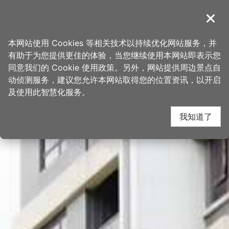
跳
桃园观光导览网
到
導覽
关闭
主
首页
>
想去的地方
>
景点
>
景点搜寻
要
本网站使用 Cookies 等相关技术以持续优化网站服务，并
内
有助于为您提供更佳的体验，当您继续使用本网站即表示您
容
同意我们的 Cookie 使用政策。另外，网站提供周边景点自
区
动侦测服务，建议您允许本网站取得您的位置资讯，以开启
块
及使用此智慧化服务。
我知道了