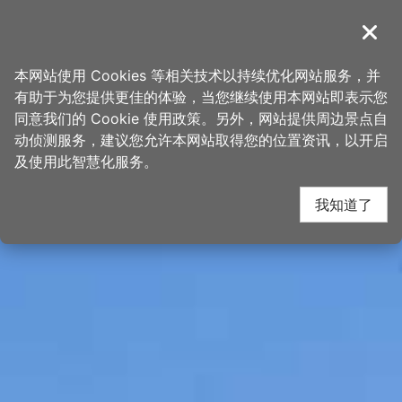
跳
桃园观光导览网
到
導覽
关闭
主
首页
>
想去的地方
>
景点
>
景点搜寻
要
本网站使用 Cookies 等相关技术以持续优化网站服务，并
内
有助于为您提供更佳的体验，当您继续使用本网站即表示您
容
同意我们的 Cookie 使用政策。另外，网站提供周边景点自
区
动侦测服务，建议您允许本网站取得您的位置资讯，以开启
块
及使用此智慧化服务。
我知道了