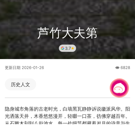
芦竹大夫第
3.7
更新日期
2026-01-26
6828
人氣
历史人文
有事问小桃，一起游桃园
隐身城市角落的古老时光，白墙黑瓦静静诉说徽派风华。阳
光洒落天井，木香悠悠漫开，轻啜一口茶，彷佛穿越百年。
从石雕木刻到八卦池水，每一处细节都藏着岁月的诗意与生
活的智慧。