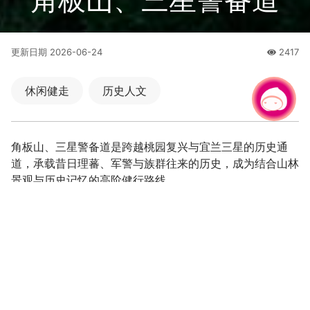
更新日期
2026-06-24
2417
人氣
休闲健走
历史人文
有事问小桃，一起游桃园
角板山、三星警备道是跨越桃园复兴与宜兰三星的历史通
道，承载昔日理蕃、军警与族群往来的历史，成为结合山林
景观与历史记忆的高阶健行路线。
桃园端可安排角板山行馆、公园、拉拉山神木区，宜兰
端可衔接三星、天送埤等景点，形成跨县市纵走旅程。
避开梅雨与台风季，选择稳定天气前往，较能欣赏山峦
云海与林相景致，也兼顾安全。