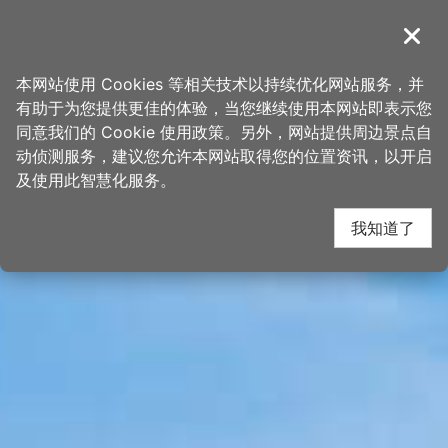
跳
桃园观光导览网
到
導覽
关闭
主
首页
>
想去的地方
>
景点
>
景点搜寻
要
本网站使用 Cookies 等相关技术以持续优化网站服务，并
内
有助于为您提供更佳的体验，当您继续使用本网站即表示您
容
同意我们的 Cookie 使用政策。另外，网站提供周边景点自
区
动侦测服务，建议您允许本网站取得您的位置资讯，以开启
块
及使用此智慧化服务。
我知道了