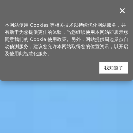
跳
桃园观光导览网
到
導覽
关闭
主
首页
>
想去的地方
>
景点
>
景点搜寻
要
本网站使用 Cookies 等相关技术以持续优化网站服务，并
内
有助于为您提供更佳的体验，当您继续使用本网站即表示您
容
同意我们的 Cookie 使用政策。另外，网站提供周边景点自
区
动侦测服务，建议您允许本网站取得您的位置资讯，以开启
块
及使用此智慧化服务。
我知道了