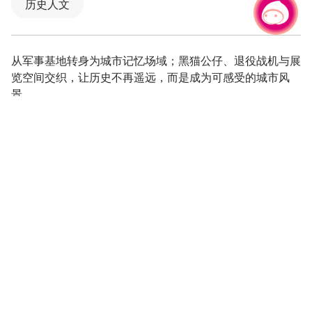
历史人文
有事问小桃，一起游桃园
从军事基地转身为城市记忆场域；黑猫公仔、退役战机与展
览空间交织，让历史不再遥远，而是成为可感受的城市风
景。
风起 05：从军事堡垒到城市记忆
位于桃园大园的「航空城博物馆园区－05 警戒区」，原为
市定古迹「前空军桃园基地设施群」的重要组成，包含 4
座机库与 1 栋警戒室，曾是冷战时期肩负国土防卫与外海
巡逻的前线据点。随着修复完成，园区以「风起 05」为主
题重新亮相，象徵从历史出发、迎向未来的城市转身，也为
航空城揭开文化再生的新篇章。
黑猫现身：最吸睛的迎宾风景