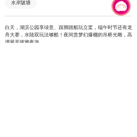
水岸陂塘
有事问小桃，一起游桃园
|
白天，湖滨公园享绿意、踩脚踏船玩立桨，端午时节还有龙
舟大赛，水陆双玩法够酷！夜间赏梦幻爆棚的吊桥光雕，高
调展开璀璨夜游。
湖景木栈道、观光吊桥，享受湖滨优美风光
暑期限定无料消暑~巨龙熘滑梯，亲子戏水好开心
国际好手齐PK！龙舟大赛水上争霸
■龙潭大池戏水区115年8月3日起暂停开放公告
详如连结
https://www.longtan.tycg.gov.tw/News_Content.aspx
n=5597&s=1776721