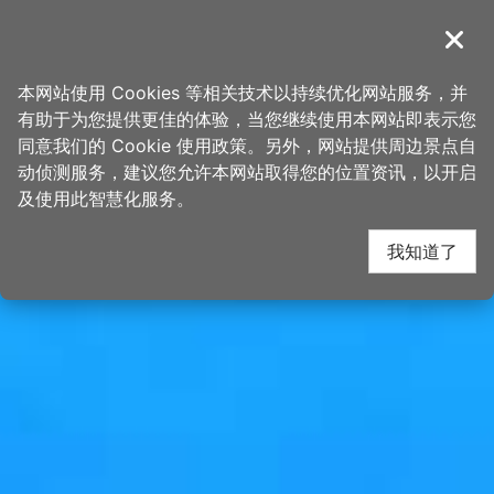
跳
桃园观光导览网
到
導覽
关闭
主
首页
>
想去的地方
>
景点
>
景点搜寻
要
本网站使用 Cookies 等相关技术以持续优化网站服务，并
内
有助于为您提供更佳的体验，当您继续使用本网站即表示您
容
同意我们的 Cookie 使用政策。另外，网站提供周边景点自
区
动侦测服务，建议您允许本网站取得您的位置资讯，以开启
块
及使用此智慧化服务。
我知道了