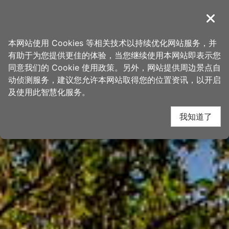
跳
桃园观光导览网
到
導覽
关闭
主
首页
>
想去的地方
>
景点
>
景点搜寻
要
本网站使用 Cookies 等相关技术以持续优化网站服务，并
内
有助于为您提供更佳的体验，当您继续使用本网站即表示您
容
同意我们的 Cookie 使用政策。另外，网站提供周边景点自
区
动侦测服务，建议您允许本网站取得您的位置资讯，以开启
下一
块
及使用此智慧化服务。
我知道了
網友推推
關閉
-