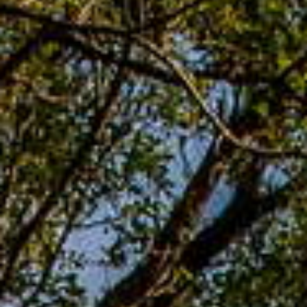
把握假期 是不是可以安排一下
来去
#五酒桶山
爬个山呢🤘
-
#桃园景点
#网美景点
#桃园打卡
#拍照
#爱ㄑ桃
#travelyam
#bpintaiwan
#iseetaiwan
#igerstaiwan
#poptour
#vscotaiwan
#viewtaiwan
#amazingtaiwan
#instagood
#love
#photography
#travel
#대만여행
#여행인스타
#공원
#야
경스타그램
#멋지다
#올레길
#멋진풍경
#カメラ
#撮影
#五酒桶
山步道
-
快来分享美照
TAG我们，让更多人看见桃园的美
欢迎
@taoyuantravel
或
#taoyuantravel