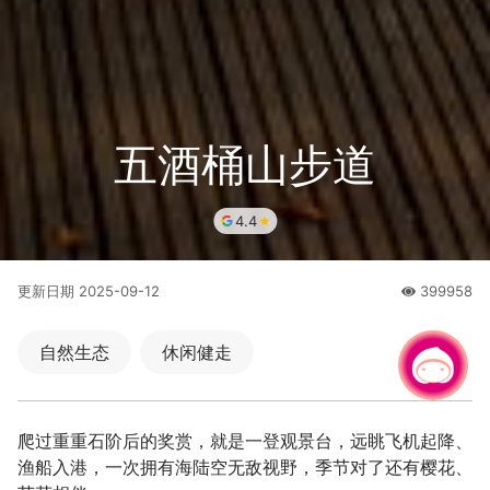
五酒桶山步道
4.4
更新日期
2025-09-12
399958
人氣
自然生态
休闲健走
有事问小桃，一起游桃园
爬过重重石阶后的奖赏，就是一登观景台，远眺飞机起降、
渔船入港，一次拥有海陆空无敌视野，季节对了还有樱花、