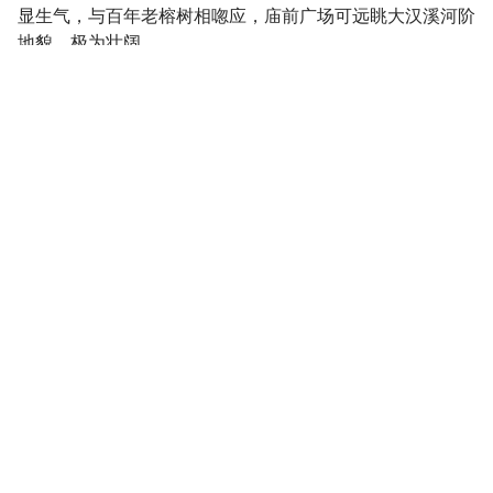
显生气，与百年老榕树相唿应，庙前广场可远眺大汉溪河阶
地貌，极为壮阔。
当地人习称观音亭，现爲三级古迹，建寺以来虽历经多次整
修，但仍维持着200余年前的风貌与规模，成爲珍贵的文化
资产，并于2013年获选内政部「台湾宗教百景」之一，颇
具历史意涵。
莲座山独峙于大汉溪中，其形势犹如莲花出水，因而得名。
清嘉庆3年（西元1797年），由锺尚仪等人鸠资创建募捐建
佛寺于山岩，奉祀观世音菩萨和十八罗汉金尊，名为观音
寺；至西元1904年（明治37）年，大溪仕绅监于庙宇有倾
圮之虞，乃募金大事重修，并增建拜亭，西元1925（大正
14）年再行鸠资彻底修缮，西元1934（昭和9）年将原拜亭
改为歇山重檐拜亭，直至今日。
莲座山观音寺的建筑受限于地形因素，不能作纵向发展，故
为一座五门单殿式的庙宇，屋顶的形式为三川嵴，正殿的前