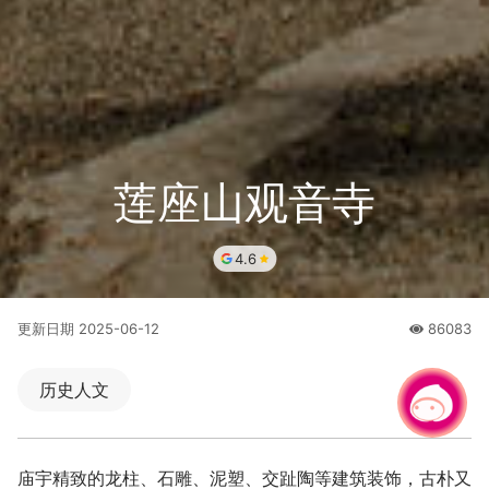
莲座山观音寺
4.6
更新日期
2025-06-12
86083
人氣
历史人文
有事问小桃，一起游桃园
|
庙宇精致的龙柱、石雕、泥塑、交趾陶等建筑装饰，古朴又