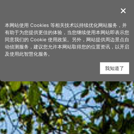
跳
桃园观光导览网
到
導覽
关闭
主
首页
>
想去的地方
>
景点
>
景点搜寻
要
本网站使用 Cookies 等相关技术以持续优化网站服务，并
内
有助于为您提供更佳的体验，当您继续使用本网站即表示您
容
同意我们的 Cookie 使用政策。另外，网站提供周边景点自
区
动侦测服务，建议您允许本网站取得您的位置资讯，以开启
块
及使用此智慧化服务。
我知道了