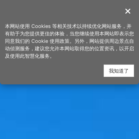
跳
桃园观光导览网
到
導覽
关闭
主
首页
>
想去的地方
>
景点
>
景点搜寻
要
本网站使用 Cookies 等相关技术以持续优化网站服务，并
内
有助于为您提供更佳的体验，当您继续使用本网站即表示您
容
同意我们的 Cookie 使用政策。另外，网站提供周边景点自
区
动侦测服务，建议您允许本网站取得您的位置资讯，以开启
块
及使用此智慧化服务。
我知道了