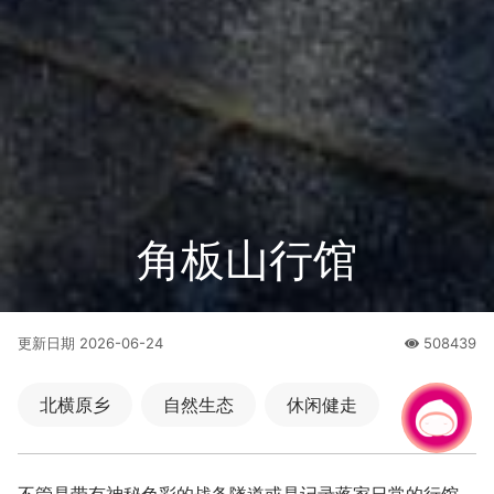
角板山行馆
更新日期
2026-06-24
508439
人氣
北横原乡
自然生态
休闲健走
有事问小桃，一起游桃园
历史人文