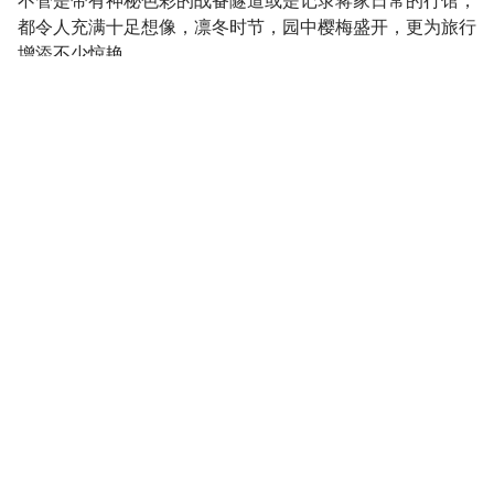
不管是带有神秘色彩的战备隧道或是记录蒋家日常的行馆，
都令人充满十足想像，凛冬时节，园中樱梅盛开，更为旅行
增添不少惊艳。
3D战备隧道，大玩军事异想
揭露~你不知道的蒋家人二三事
12位世界级艺术家打造全台首座雕塑公园
白梅纷飞时，谱一曲梅园恋歌
全台仅存樟脑厅舍，一窥19世纪樟业风华
角板山行馆园区坐落于北横沿线，融合历史、文化与自然生
态，园区包含战备隧道、角板山行馆、梅园、樟脑收纳场事
务所等特色据点。2024年末经建筑结构修复、景观优化及
休憩设施改善，导入现代科技与艺术展示，以「旅绘角板
山」为整修后的第一波策展，希望透过曾到过角板山的旅行