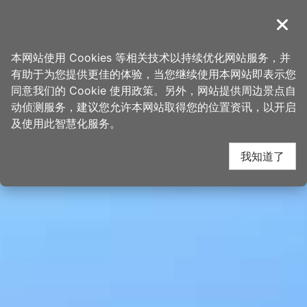
跳
桃园观光导览网
到
導覽
关闭
主
首页
>
想去的地方
>
景点
>
景点搜寻
要
本网站使用 Cookies 等相关技术以持续优化网站服务，并
内
有助于为您提供更佳的体验，当您继续使用本网站即表示您
容
同意我们的 Cookie 使用政策。另外，网站提供周边景点自
区
动侦测服务，建议您允许本网站取得您的位置资讯，以开启
块
及使用此智慧化服务。
我知道了