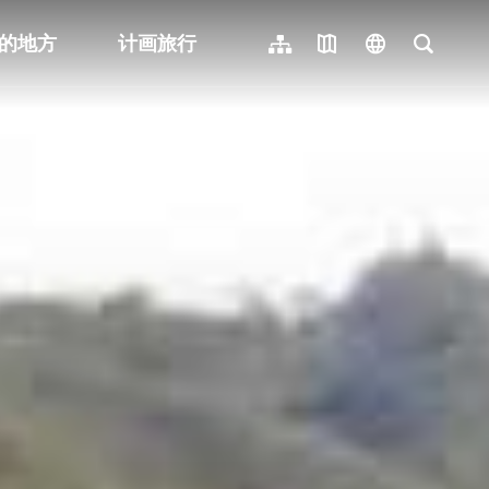
的地方
计画旅行
网站导览
地图导览
language
全文检
繁體中文
English
日本語
한국어
Indonesia
ไทย
Người việt nam