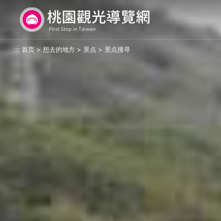
跳
桃园观光导览网
到
主
要
:::
首页
>
想去的地方
>
景点
>
景点搜寻
内
容
区
块