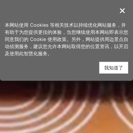
跳
桃园观光导览网
到
導覽
关闭
主
首页
>
想去的地方
>
景点
>
景点搜寻
要
本网站使用 Cookies 等相关技术以持续优化网站服务，并
内
有助于为您提供更佳的体验，当您继续使用本网站即表示您
容
同意我们的 Cookie 使用政策。另外，网站提供周边景点自
区
动侦测服务，建议您允许本网站取得您的位置资讯，以开启
块
及使用此智慧化服务。
我知道了