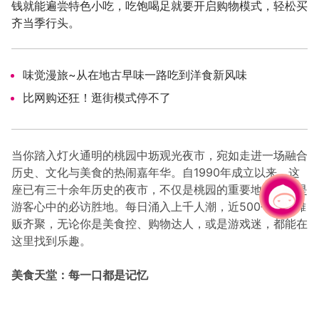
钱就能遍尝特色小吃，吃饱喝足就要开启购物模式，轻松买
齐当季行头。
味觉漫旅~从在地古早味一路吃到洋食新风味
比网购还狂！逛街模式停不了
当你踏入灯火通明的桃园中坜观光夜市，宛如走进一场融合
历史、文化与美食的热闹嘉年华。自1990年成立以来，这
座已有三十余年历史的夜市，不仅是桃园的重要地标，更是
有事问小桃，一起游桃园
游客心中的必访胜地。每日涌入上千人潮，近500个合法摊
贩齐聚，无论你是美食控、购物达人，或是游戏迷，都能在
这里找到乐趣。
美食天堂：每一口都是记忆
中坜夜市的美食摊位如同一幅缤纷画作，各式小吃令人垂涎
三尺。「祥伯东山鸭头」每日现卤，香气扑鼻，是在地人推