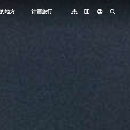
的地方
计画旅行
网站导览
地图导览
language
全文检
繁體中文
English
日本語
한국어
Indonesia
ไทย
Người việt nam