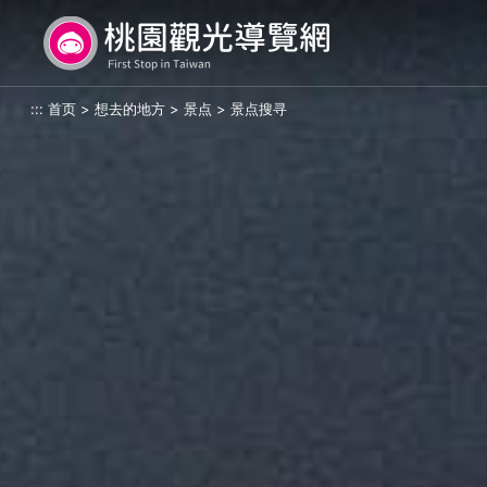
跳
桃园观光导览网
到
主
要
:::
首页
>
想去的地方
>
景点
>
景点搜寻
内
容
区
块