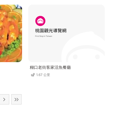
糊口老街客家活魚餐廳
1.67 公里