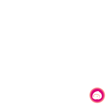
有事问小桃，一起游桃园
|