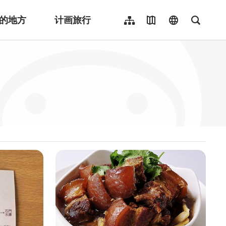
的地方
计画旅行
网站导览
地图导览
language
全文检
繁體中文
English
日本語
한국어
Indonesia
ไทย
Người việt nam