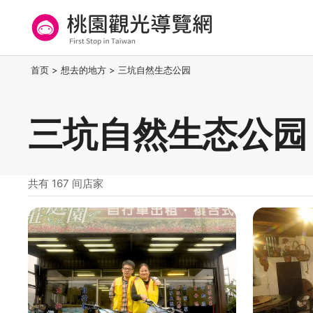
跳
到
主
要
桃园观光导览网
:::
首页
>
想去的地方
>
三坑自然生态公园
内
容
区
三坑自然生态公园
块
共有 167 间店家