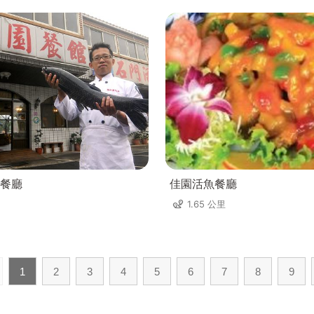
餐廳
佳園活魚餐廳
1.65 公里
1
2
3
4
5
6
7
8
9