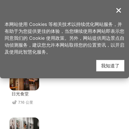
跳
到
導覽
关闭
主
桃园观光导览网
首页
>
想去的地方
>
中坜六和商圈
要
本网站使用 Cookies 等相关技术以持续优化网站服务，并
内
有助于为您提供更佳的体验，当您继续使用本网站即表示您
容
同意我们的 Cookie 使用政策。另外，网站提供周边景点自
中坜六和商圈 周边店家
区
动侦测服务，建议您允许本网站取得您的位置资讯，以开启
块
及使用此智慧化服务。
共有 263 间店家
我知道了
日光食堂
7.16 公里