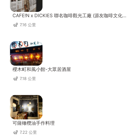
CAFE!N x DICKIES 聯名咖啡觀光工廠 (源友咖啡文化園
區)
7.16 公里
櫻木町和風小館-大眾居酒屋
7.18 公里
可薩橄欖油手作料理
7.22 公里