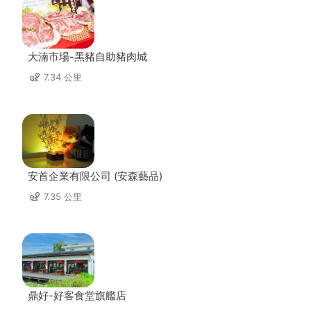
大湳市場-黑豬自助豬肉城
7.34 公里
安首企業有限公司 (安森藝品)
7.35 公里
鼎好-好客食堂旗艦店