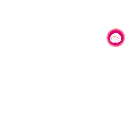
有事问小桃，一起游桃园
|
330206 桃园市桃园区县府路1号
电话：(03)332-2101#6209
服务时间：週一至週五
上午8:00至12:00 下午13:00至17:00