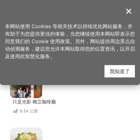
跳
到
導覽
关闭
主
桃园观光导览网
首页
>
想去的地方
>
中坜六和商圈
要
本网站使用 Cookies 等相关技术以持续优化网站服务，并
内
有助于为您提供更佳的体验，当您继续使用本网站即表示您
容
同意我们的 Cookie 使用政策。另外，网站提供周边景点自
中坜六和商圈 周边店家
区
动侦测服务，建议您允许本网站取得您的位置资讯，以开启
块
及使用此智慧化服务。
共有 263 间店家
我知道了
只是光影 獨立咖啡廳
9.54 公里