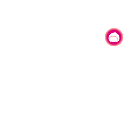
有事问小桃，一起游桃园
|
330206 桃园市桃园区县府路1号
电话：(03)332-2101#6209
服务时间：週一至週五
上午8:00至12:00 下午13:00至17:00