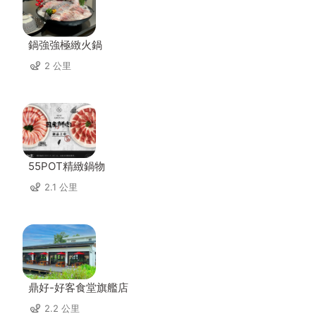
鍋強強極緻火鍋
2 公里
55POT精緻鍋物
2.1 公里
鼎好-好客食堂旗艦店
2.2 公里