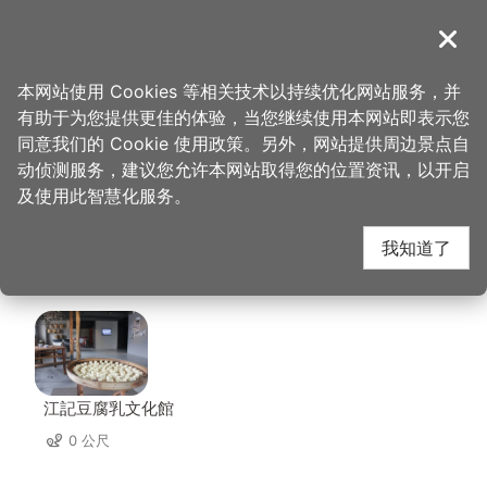
跳
到
導覽
关闭
主
桃园观光导览网
首页
>
想去的地方
>
江记豆腐乳文化馆
要
本网站使用 Cookies 等相关技术以持续优化网站服务，并
内
有助于为您提供更佳的体验，当您继续使用本网站即表示您
容
江记豆腐乳文化馆 周边
同意我们的 Cookie 使用政策。另外，网站提供周边景点自
区
动侦测服务，建议您允许本网站取得您的位置资讯，以开启
块
及使用此智慧化服务。
店家
我知道了
共有 136 间店家
江記豆腐乳文化館
0 公尺