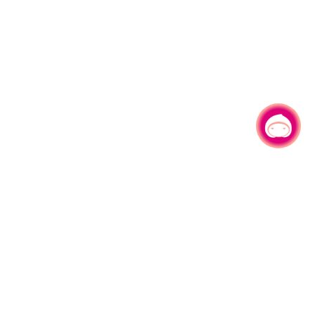
有事问小桃，一起游桃园
330206 桃园市桃园区县府路1号
电话：(03)332-2101#6209