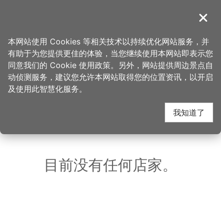
跳
到
導覽
关闭
主
桃园观光导览网
首页
>
想去的地方
>
马祖新村眷村文创园区
要
本网站使用 Cookies 等相关技术以持续优化网站服务，并
内
有助于为您提供更佳的体验，当您继续使用本网站即表示您
容
马祖新村眷村文创园区
同意我们的 Cookie 使用政策。另外，网站提供周边景点自
区
动侦测服务，建议您允许本网站取得您的位置资讯，以开启
块
及使用此智慧化服务。
周边店家
我知道了
共有 293 间店家
目前没有任何店家。