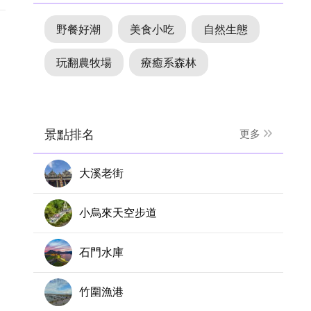
野餐好潮
美食小吃
自然生態
玩翻農牧場
療癒系森林
景點排名
更多
大溪老街
小烏來天空步道
石門水庫
竹圍漁港