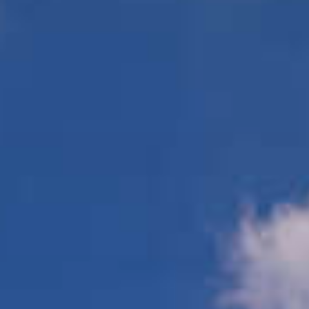
連假吃太好，需要出門運個動
但又不想被車潮困住？那就換個方式慢慢玩！
📍大溪橋
從
#大溪橋
出發，一路騎進風景裡
沿著最新完工的
#大嵙崁清淤輸送系統
前行
輕鬆串聯大溪與龍潭，開啟一段舒服又療癒的水岸旅程✨
📍
#三坑自然生態公園
在依山傍水的綠意中放慢步調
春日草地正柔軟，最適合席地而坐、曬著暖陽☀️
看孩子在野溪邊嬉戲，或沿著湖畔步道散步，每一刻都剛剛好~
📍
#三坑老街
走進充滿人情味的三坑老街
這裡不只好拍，更藏著經典客庄好味道😋
牛汶水、客家草仔粿、客家菜包
一口一口都是純粹的在地滋味，替旅程補充滿滿能量！
📍
#青錢第
與
#大平紅橋