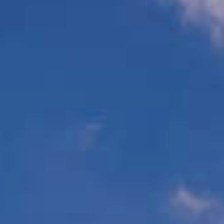
再多走幾步，還能探訪時光留下的痕跡👣
佇立在田園之中，讓這趟春日小旅行增添一抹復古詩意
❣️ 一條路線，串起自然、歷史與美食
這個週末，就約上朋友一起騎上單車
用最剛好的速度，收藏「三坑－大溪」的春日風景吧🌼
It’s an easy ride from Daxi to Sankeng.
You’ll pass through a newly finished waterfront path and reach
a beautiful, green nature park.
Then, follow the small country paths to the cozy Sankeng Old
Street.
It’s a perfect, relaxing bike trip
#桃園旅遊去
#大龍門觀光廊帶
#桃園自行車道
#綠色旅行
#daxi
#longtan
#biketour
#cyclingtrip
#타오위안
#とうえん
#เถาหยวน