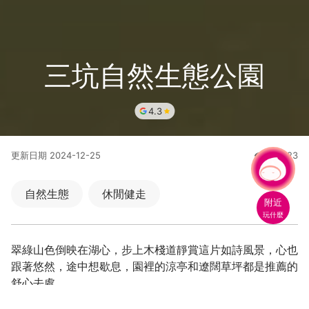
三坑自然生態公園
4.3
更新日期
2024-12-25
677023
人氣
有事問小桃，一起遊桃園
|
自然生態
休閒健走
附近
玩什麼
翠綠山色倒映在湖心，步上木棧道靜賞這片如詩風景，心也
跟著悠然，途中想歇息，園裡的涼亭和遼闊草坪都是推薦的
舒心去處。