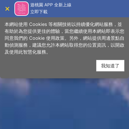
跳
桃園觀光導覽網
遊桃園 APP 全新上線
到
立即下載
導覽
關閉
主
首頁
>
想去的地方
>
景點
>
景點搜尋
要
本網站使用 Cookies 等相關技術以持續優化網站服務，並
內
有助於為您提供更佳的體驗，當您繼續使用本網站即表示您
容
同意我們的 Cookie 使用政策。另外，網站提供周邊景點自
區
動偵測服務，建議您允許本網站取得您的位置資訊，以開啟
下一
塊
及使用此智慧化服務。
我知道了
網友推推
關閉
\
#桃園旅遊去
一路從大溪到三坑🚲／