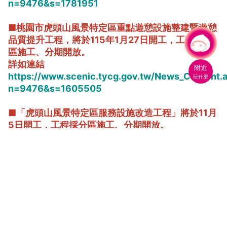
n=9476&s=1781951
■桃園市虎頭山風景特定區重點遊憩設施整建暨遊憩
品質提升工程，將於115年1月27日開工，工程採分
有事問小桃，一起遊桃園
|
區施工、分期開放。
詳如連結
附近
https://www.scenic.tycg.gov.tw/News_Content.
玩什麼
n=9476&s=1605505
■「虎頭山風景特定區服務設施改造工程」將於11月
5日開工，工程採分區施工、分期開放。
詳如連結
https://www.scenic.tycg.gov.tw/News_Content.
n=9476&s=1590254
桃園的綠色奇蹟──虎頭山公園輕旅行
提到桃園人氣休憩景點，「虎頭山公園」絕對榜上有名。鄰
近市區，卻有著森林秘境般的景觀，被譽為「桃園人的後花
園」。佔地 15 公頃的虎頭山公園是虎頭山風景特定區的一