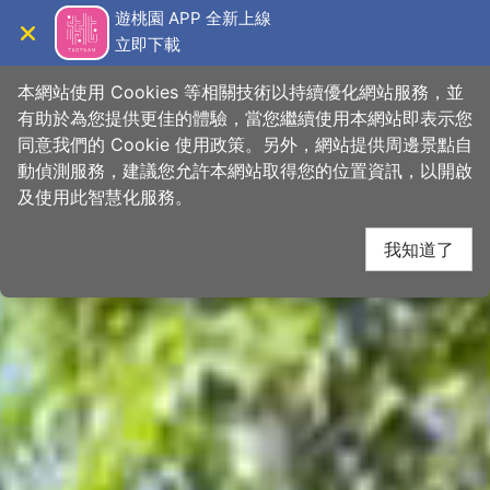
跳
桃園觀光導覽網
遊桃園 APP 全新上線
到
立即下載
導覽
關閉
主
首頁
>
想去的地方
>
景點
>
景點搜尋
要
本網站使用 Cookies 等相關技術以持續優化網站服務，並
內
有助於為您提供更佳的體驗，當您繼續使用本網站即表示您
容
同意我們的 Cookie 使用政策。另外，網站提供周邊景點自
區
動偵測服務，建議您允許本網站取得您的位置資訊，以開啟
下一
塊
及使用此智慧化服務。
我知道了
網友推推
關閉
2021+桃園地景藝術節☀️