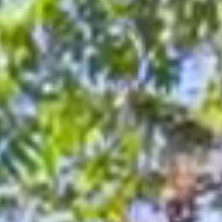
首度在都會區「桃園區」展出，範圍包括
#南崁溪
、
#桃林鐵路
、
#虎頭山公園
、
#創新園區
等，從早期開墾遺跡到科技基地，
以✨都會綠洲，親山近水✨的策展概念，尊重自然生態平衡，邀請國
內外45位藝術家，與在地14組社區、社群團隊，共創32件作品，還
有精彩的系列活動，將帶領大家感受都會裡的自然🌱
本屆地景藝術節也因疫情而延期至2022年，名稱增加「+」，賦予
本活動在疫情蔓延下，桃園面對未知挑戰的勇氣💪💪💪
⭐️更多相關資訊，臉書請搜尋🔍 桃園地景藝術節 Taoyuan Land Art
Festival
Tag我們，讓更多人看見美的桃園☺️☺️
@taoyuantravel
#taoyuantravel
🪧防疫時期，人人有責！
#出門戴口罩
#肥皂勤洗手
#保持社交距離
#避免用手觸摸眼口鼻