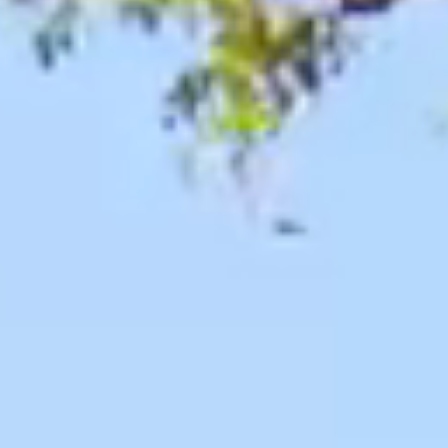
#避免出入人潮擁擠
#桃園
#桃園打卡
#拍照
#愛ㄑ桃
#樂遊桃園
#旅行
#写真
#iseetaiwan
#igerstaiwan
#viewtaiwan
#amazingtaiwan
#instagood
#photography
#travel
#beautiful
#followme
#桃
園地景藝術節
#taoyuanlandartfestival