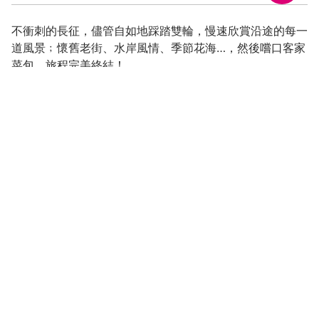
歷史人文
不衝刺的長征，儘管自如地踩踏雙輪，慢速欣賞沿途的每一
道風景﹔懷舊老街、水岸風情、季節花海…，然後嚐口客家
菜包，旅程完美終結！
你試過「一日雙老街｣的玩法嗎?從大溪橋出發一路向龍潭三
坑，把超紓壓的河岸美景、滿有歷史風華的百年古蹟、豐富
的原始生態、在地限定的特色小吃、數十年如一日的慢城步
調，一次一網打盡，不管你是不是在地人，都會大呼過癮！
大溪月眉至龍潭三坑水岸觀光綠廊，全程約7190公尺，沿
著大漢溪串聯大溪老街河濱步道、月眉自行車道、石門大圳
自行車道、三坑老街自行車道。穿過和平老街直往大溪橋，
欣賞有著華麗雕飾的街屋與造型融合半圓形穹頂的橋，巴洛
克練習曲悠然開展。過大溪橋後，繼續朝更上游的崁津橋前