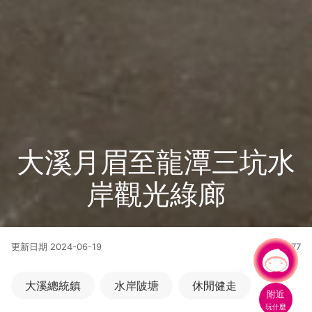
大溪月眉至龍潭三坑水
岸觀光綠廊
更新日期
2024-06-19
33377
人氣
有事問小桃，一起遊桃園
|
大溪總統鎮
水岸陂塘
休閒健走
附近
玩什麼