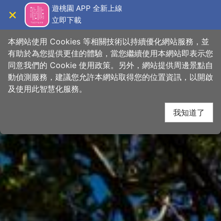
跳
桃園觀光導覽網
遊桃園 APP 全新上線
到
立即下載
導覽
關閉
主
首頁
>
想去的地方
>
景點
>
景點搜尋
要
本網站使用 Cookies 等相關技術以持續優化網站服務，並
內
有助於為您提供更佳的體驗，當您繼續使用本網站即表示您
容
同意我們的 Cookie 使用政策。另外，網站提供周邊景點自
區
動偵測服務，建議您允許本網站取得您的位置資訊，以開啟
塊
及使用此智慧化服務。
我知道了