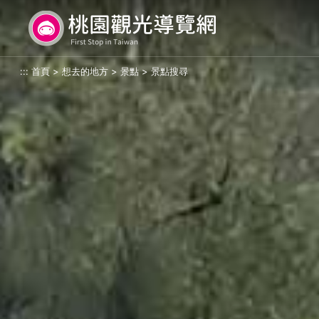
跳
桃園觀光導覽網
到
主
要
:::
首頁
>
想去的地方
>
景點
>
景點搜尋
內
容
區
塊