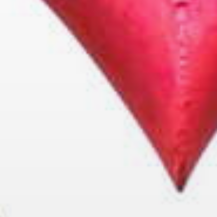
沉浸復古浪漫的夜晚💫
☆.。.:*・°☆.。.:*・°☆.。.:*・°☆.。.:*☆.*
【2025來慈湖潮復刻】
活動時間｜𝟭𝟬/𝟰-𝟭𝟭/𝟭𝟲 𝟭𝟰:𝟬𝟬~𝟮𝟬:𝟬𝟬
活動地點｜慈湖園區
活動亮點｜日夜雙版水舞秀、三大美拍裝置藝術、七週潮復刻主題
日、老派生活市集、手作體驗、表演活動及限量通關贈品
🎒行程小桃子都幫你規劃好囉～雙十連假就出發慈湖，一起「潮」
起來！
#桃園慶雙十
#雙十國慶
#桃園連假去哪裡
#桃園活動
#連假
#大
溪景點
#大溪一日遊
#慈湖
#慈湖紀念雕塑公園