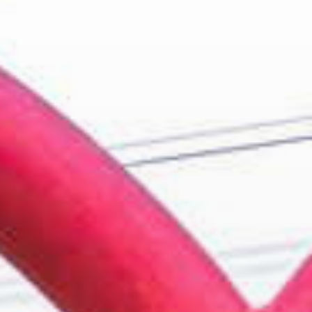
連假還沒安排好嗎？
那就跟著小桃子一起出發
#來慈湖潮復刻
每週都有不同主題活動
這週 10/10 是
#民歌金曲
在慈湖🎶
帶上家人朋友，一起野餐、聽民歌、看夜間水舞秀吧！
小桃子幫你安排好一日遊行程 👇
☀️早上｜
#大溪河濱公園
沿著河畔漫步、欣賞成排落羽松，無論是翠綠或轉褐，拍起照都超
有氛圍！
接著前往
#中庄吊橋、
#中庄調整池
，眺望湖面波光粼粼，感受秋
日微風～
🍽️ 中午｜
#大溪老城區
走進
#木藝生態博物館群
聽故事、看展覽，再找間
#老宅咖啡廳
享受午後時光☕️
🌇 傍晚｜
#慈湖園區
參加主題活動，欣賞民歌現場、水舞燈光秀與美拍裝置藝術，一起