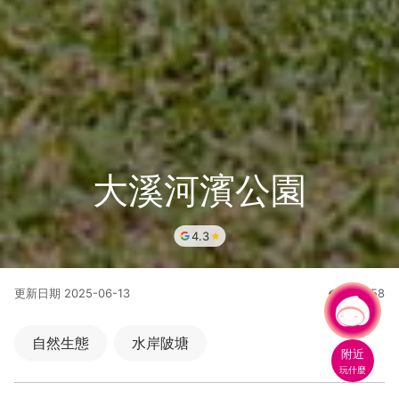
大溪河濱公園
4.3
更新日期
2025-06-13
120658
人氣
有事問小桃，一起遊桃園
|
自然生態
水岸陂塘
附近
玩什麼