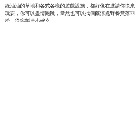
綠油油的草地和各式各樣的遊戲設施，都好像在邀請你快來
玩耍，你可以盡情跑跳，當然也可以找個蔭涼處野餐賞落羽
松，從容製造小確幸。
杜絕無聊~親子萬坪無料樂園
大草坪、落羽松~ 無與倫比的美麗
越過大溪橋，在河左岸的大溪河濱公園，賦予旅人感受經典
小鎮的人文情懷之餘，另一番旅行風景。占地約6.9公頃的
大溪河濱公園，不只有豐富的兒童遊樂設施，還有會讓大人
小孩都無比放鬆的廣闊綠地，動靜之間，各有樂趣！
爬繩橋、溜滑梯、盪鞦韆、吊單槓…，陪著孩子伸展肢體、
釋放活力，盡情玩耍就對了！園區內的海盜船遊戲場結合多
種體能遊具，每一項都令人迫不及待想要體驗。公園以打造