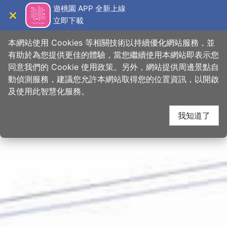
跳
桃園觀光導覽網
遊桃園 APP 全新上線
到
立即下載
導覽
關閉
主
首頁
>
想去的地方
>
景點
>
景點搜尋
要
本網站使用 Cookies 等相關技術以持續優化網站服務，並
內
有助於為您提供更佳的體驗，當您繼續使用本網站即表示您
容
同意我們的 Cookie 使用政策。另外，網站提供周邊景點自
區
動偵測服務，建議您允許本網站取得您的位置資訊，以開啟
下一
塊
及使用此智慧化服務。
我知道了
網友推推
關閉
【
#跟著小桃走
雙十連假來慈湖潮復刻 🇹🇼】