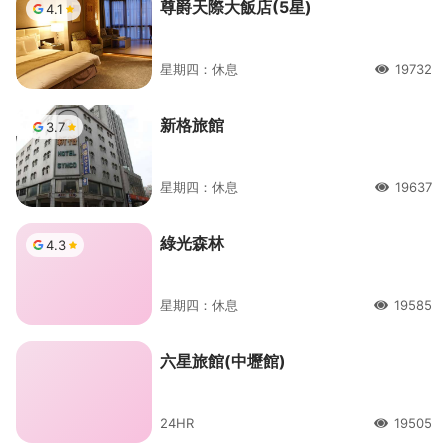
尊爵天際大飯店(5星)
4.1
星期四：休息
19732
人氣
新格旅館
3.7
星期四：休息
19637
人氣
綠光森林
4.3
星期四：休息
19585
人氣
六星旅館(中壢館)
24HR
19505
人氣