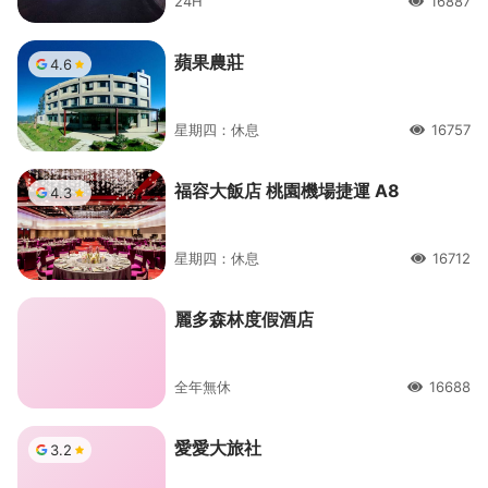
24H
16887
人氣
蘋果農莊
4.6
星期四：休息
16757
人氣
福容大飯店 桃園機場捷運 A8
4.3
星期四：休息
16712
人氣
麗多森林度假酒店
全年無休
16688
人氣
愛愛大旅社
3.2