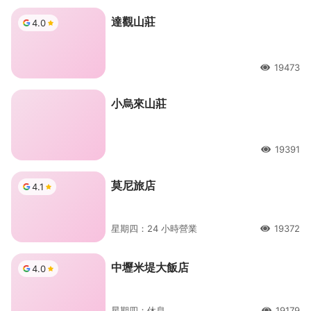
達觀山莊
4.0
19473
人氣
小烏來山莊
19391
人氣
莫尼旅店
4.1
星期四：24 小時營業
19372
人氣
中壢米堤大飯店
4.0
星期四：休息
19179