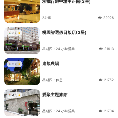
承攜行旅中壢中正館(3星)
24HR
22026
人氣
桃園智選假日飯店(3星)
3.8
星期四：24 小時營業
21913
人氣
達觀農場
3.8
星期四：休息
21752
人氣
愛聚主題旅館
4.3
星期四：24 小時營業
21704
人氣