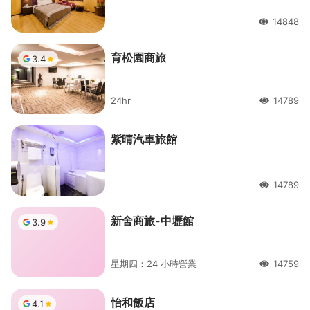
14848
人氣
育松園商旅
3.4
24hr
14789
人氣
紫晴汽車旅館
14789
人氣
新舍商旅-中壢館
3.9
星期四：24 小時營業
14759
人氣
怡和飯店
4.1