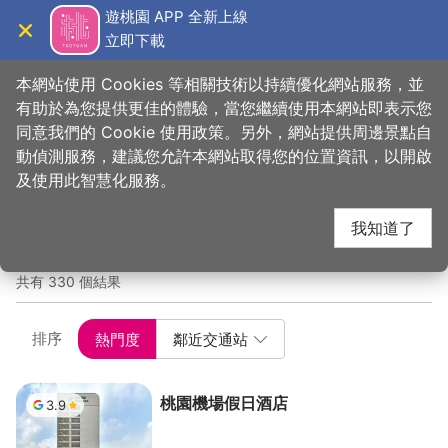
跳
遊桃園 APP 全新上線
到
立即下載
導覽
關閉
主
桃園觀光導覽網
首頁
>
想去的地方
>
住宿
要
本網站使用 Cookies 等相關技術以持續優化網站服務，並
內
有助於為您提供更佳的體驗，當您繼續使用本網站即表示您
容
同意我們的 Cookie 使用政策。另外，網站提供周邊景點自
旅館與民宿
區
動偵測服務，建議您允許本網站取得您的位置資訊，以開啟
塊
及使用此智慧化服務。
關鍵字
我知道了
共有 330 個結果
熱門度
鄰近交通站
排序
桃園機場假日酒店
3.9