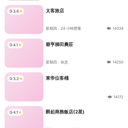
太客旅店
3.6
星期四：24 小時營業
14334
人氣
爺亨梯田農莊
4.1
星期四：休息
14250
人氣
東帝位客棧
3.2
14172
人氣
爵起商務飯店(2星)
4.1