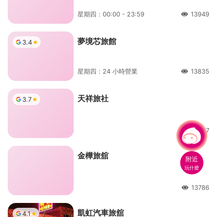
星期四：00:00 - 23:59
13949
人氣
夢境芯旅館
3.4
星期四：24 小時營業
13835
人氣
機捷A15 大園站
機捷A19 桃園體育園區站
埔心火車站
天祥旅社
3.7
桃園國際機場
高鐵桃園站
機捷A12 第一航廈站
機捷A17 領航站
中壢火車站
內壢火車站
桃園火車站
13827
人氣
有事問小桃，一起遊桃園
金樺旅舘
附近
玩什麼
13786
人氣
凱虹汽車旅舘
4.1