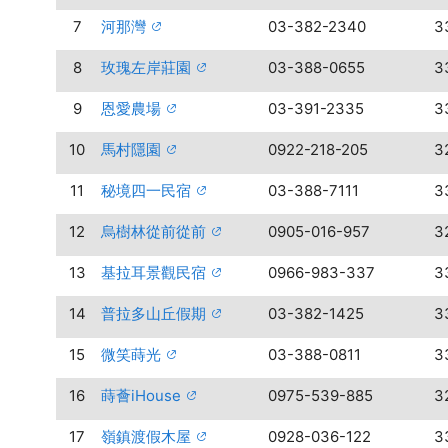
7
河那灣
03-382-2340
3
8
玫瑰左岸莊園
03-388-0655
3
9
恩愛農場
03-391-2335
3
10
馬村隱園
0922-218-205
3
11
秘境四一民宿
03-388-7111
3
12
烏樹林從前從前
0905-016-957
3
13
基拉耳景觀民宿
0966-983-337
3
14
普拉多山丘假期
03-382-1425
3
15
微笑蒔光
03-388-0811
3
16
蒔薈iHouse
0975-539-885
3
17
嶺鎮渡假木屋
0928-036-122
3