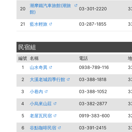
潮摩鐵汽車旅館(潮旅
20
03-301-2220
3
館)
21
藍水輕旅
03-287-1855
3
民宿組
編號
名稱
電話
1
山水奇異
0938-789-116
3
2
大溪老城四季行館
03-388-1818
3
3
小巷內
03-388-1052
3
4
小烏來山莊
03-382-2877
3
5
老屋瓦民宿
0919-383-600
3
6
谷點咖啡民宿
03-391-2415
3