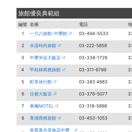
旅館優良典範組
編號
名稱
電話
1
一六八旅館-中壢館
03-494-5533
3
2
水漾時尚旅館
03-222-5858
3
3
中壢米堤大飯店
03-338-1729
3
4
甲桂林商務旅館
03-311-6799
3
5
町草休行館
03-383 4683
3
6
住都大飯店
03-376-5077
3
7
東楓MOTEL
03-318-5868
3
8
青埔商務旅館
03-453-1053
3
奇異果共享旅店中壢