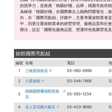
的競爭力，並推廣「桃園好棧」品牌，桃園市政府積
為確保「桃園好棧」在國際舞台上能夠閃耀發光，旅
向，在「國際亮點組」評鑑中，主要考量旅館業者是
中，則更注重旅館業者的經營管理、服務品質和社會
辦法，設定「國際化服務品質、營運特色氛圍營造及
旅館國際亮點組
編號
名稱
電話
1
三橋渡假旅店
03-380-3999
3
2
六星旅館
03-346-7668
3
桃園國際機場凱悅酒
3
03-383-1234
3
店
4
名人堂花園大飯店
03-433-9090
3