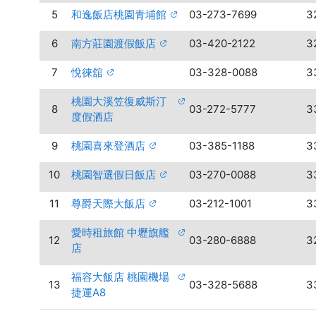
5
和逸飯店桃園青埔館
03-273-7699
3
6
南方莊園渡假飯店
03-420-2122
3
7
悅徠舘
03-328-0088
3
桃園大溪笠復威斯汀
8
03-272-5777
3
度假酒店
9
桃園喜來登酒店
03-385-1188
3
10
桃園智選假日飯店
03-270-0088
3
11
尊爵天際大飯店
03-212-1001
3
愛時租旅館 中壢旗艦
12
03-280-6888
3
店
福容大飯店 桃園機場
13
03-328-5688
3
捷運A8