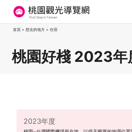
跳
到
主
要
桃園觀光導覽網
:::
首頁
>
想去的地方
>
住宿
內
容
區
桃園好棧 2023年
塊
2023年度
桃園─台灣國際機場所在地，以得天獨厚的地理位置