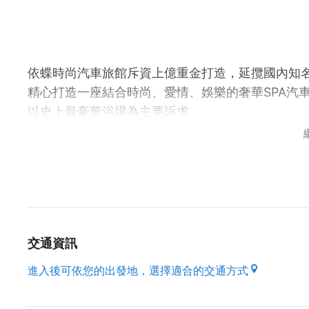
依蝶時尚汽車旅館斥資上億重金打造，延攬國內知
精心打造一座結合時尚、愛情、娛樂的奢華SPA汽
以史上最豪華浴場為主要訴求
強調衛浴與房間等大的舒適空間
自然採光、搭配多重型式造景
無論白天或夜晚
都讓您感受到溫馨浪漫情境
讓您擁有全新的體驗...
頂級奢華--最高級的套房帶給您最高級的夜晚
交通資訊
異國時尚--宛若來到充滿異國風情的渡假勝地為您
尊爵經典--不同國度不同時代中的經典讓您享受不
進入後可依您的出發地，選擇適合的交通方式
浪漫精緻--來到依蝶汽車旅館和您的另一半有個浪
經典四人房--歡迎帶著您的家人一同來依蝶享受