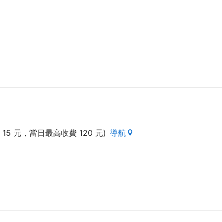
愛意
難忘的回憶
15 元，當日最高收費 120 元)
導航
5 分鐘，提供空調客房並附設免費私人停車場。
桃園國際機場約 30 分鐘車程。
區，方便住客放鬆休憩。另備有拖鞋和免費盥洗用品。