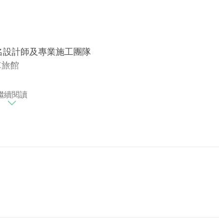
名設計師及專業施工團隊
車旅館
繼續閱讀
帶來異國夜晚
同於一般的氛圍
漫的夜晚