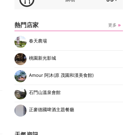
熱門店家
更多
春天農場
桃園新光影城
Amour 阿沐(原 茂園和漢美食館)
石門山溫泉會館
正麥德國啤酒主題餐廳
天氣資訊