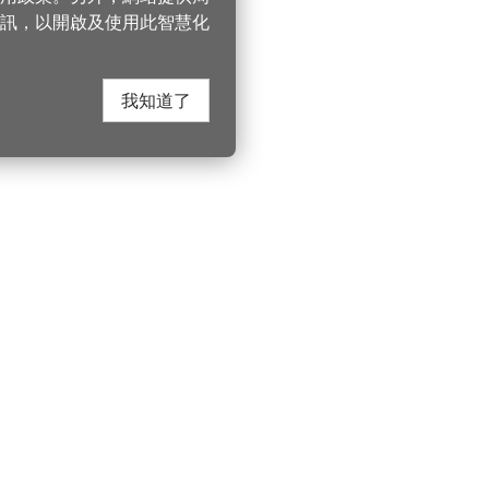
訊，以開啟及使用此智慧化
我知道了
在這裡找到我們
桃園市政府觀光
遊桃園
Instagram
330206 桃園市桃
電話：(03)332-210
園風景區管理處
YouTube
服務時間：週一至
遊桃園
市政信箱