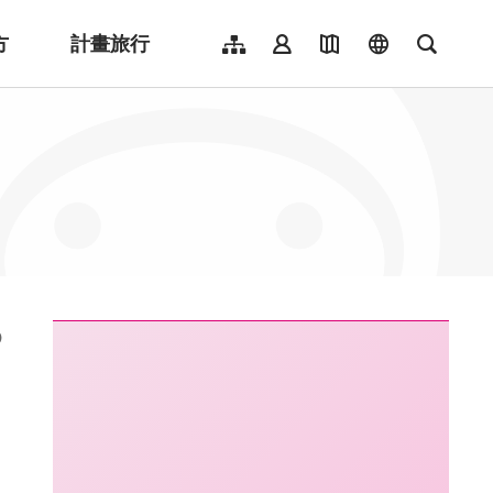
方
計畫旅行
網站導覽
會員登入
地圖導覽
language
全文檢
English
日本語
한국어
簡體中文
Indonesia
ไทย
Người việt nam
:::