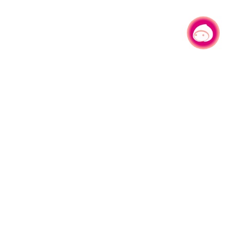
有事問小桃，一起遊桃園
旅遊局
網站導覽
資訊安全政策
園區縣府路1號
網站資料開放宣告
1#6209
隱私權政策
週五