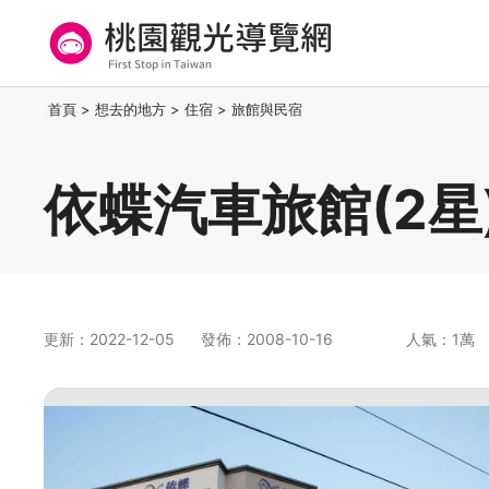
跳
到
主
要
桃園觀光導覽網
:::
首頁
>
想去的地方
>
住宿
>
旅館與民宿
內
容
區
依蝶汽車旅館(2星
塊
更新：2022-12-05
發佈：2008-10-16
人氣：1萬