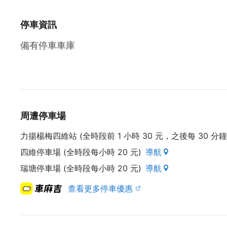
在依蝶裡每一房都是時尚,每一房都是經典
停車資訊
獨家配備的KTV讓您在浪漫之餘也能藉由歌聲傳達
讓依蝶時尚汽車旅館成為您倆最激情最美麗也是最
備有停車車庫
館內設施
*薰香蒸氣 *情趣椅
*氣泡/幻彩/大理石按摩浴缸
*情趣搖床 *按摩椅
*KTV *多媒體VOD
周遭停車場
*發呆亭 *鵝頸噴 *SPA維琪浴
力揚楊梅四維站 (全時段前 1 小時 30 元，之後每 30 分鐘 
*ADSL免費寬頻無線上網專線
四維停車場 (全時段每小時 20 元)
導航
依蝶時尚汽車旅館位於楊梅，距離埔心車站步行約 
依蝶時尚汽車旅館距離四維商圈步行僅 3 分鐘，距離
瑞塘停車場 (全時段每小時 20 元)
導航
每間客房均設有平面有線電視。部分客房設有休息
查看更多停車優惠
館內設有 24 小時櫃台
附近旅遊景點(可規劃一日遊或二日遊):
郭元益糕餅博物館