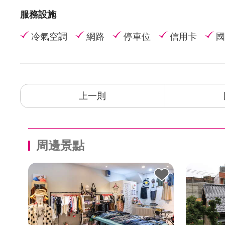
楊梅埔心牧場
服務設施
小人國主題樂園
冷氣空調
網路
停車位
信用卡
國
六福村
上一則
周邊景點