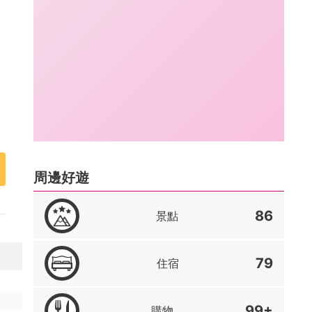
周邊好遊
86
景點
79
住宿
99+
購物