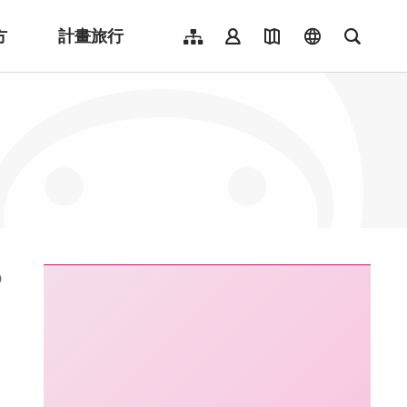
方
計畫旅行
網站導覽
會員登入
地圖導覽
language
全文檢
English
日本語
한국어
簡體中文
Indonesia
ไทย
Người việt nam
:::