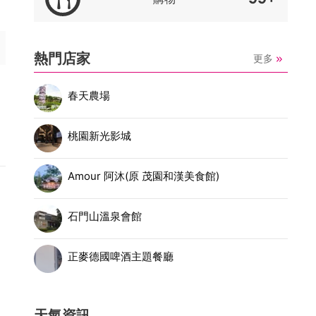
熱門店家
更多
春天農場
桃園新光影城
Amour 阿沐(原 茂園和漢美食館)
石門山溫泉會館
正麥德國啤酒主題餐廳
天氣資訊