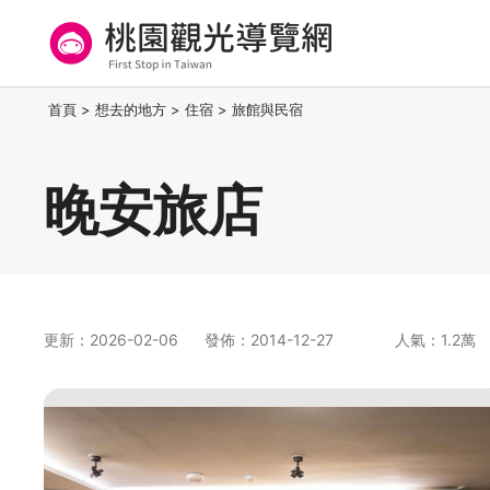
跳
到
主
要
桃園觀光導覽網
:::
首頁
>
想去的地方
>
住宿
>
旅館與民宿
內
容
區
晚安旅店
塊
更新：2026-02-06
發佈：2014-12-27
人氣：1.2萬