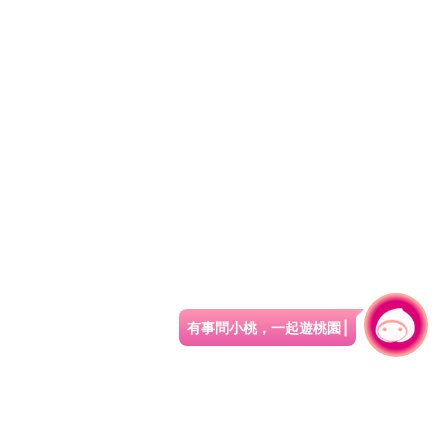
有事問小桃，一起遊桃園
|