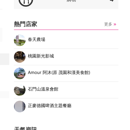
熱門店家
更多
春天農場
桃園新光影城
Amour 阿沐(原 茂園和漢美食館)
石門山溫泉會館
正麥德國啤酒主題餐廳
天氣資訊