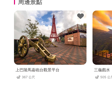
周邊景點
上巴陵馬崙砲台觀景平台
三龜戲水
367 公尺
505 公