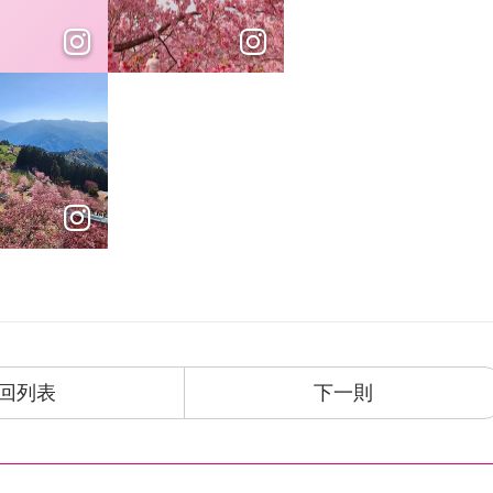
野20多公里，左視雪山、大霸尖山、新竹鹿場， 正前方李
、烏龍茶區、有機蔬菜區及草莓區，園內更飼養放山土
宅配,今天寄出隔天到貨。
油再上山。
回列表
下一則