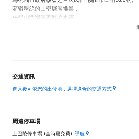
蓊鬱翠綠的山巒層層堆疊，
午後山間瀰漫著輕柔水霧，
空氣中飄散著微甜的果香，
我在拉拉山，有如置身人間仙境～
擁有清幽山林環境的「拉拉山恩愛農場」具備遠至
山及新竹鹿場等，讓您隨時可眺望無際的山林美景
拉山的香甜水蜜桃及蜜李，以及有機蔬菜與烏龍茶
交通資訊
「拉拉山恩愛農場」的主人寶哥於結婚十週年時到
進入後可依您的出發地，選擇適合的交通方式
民朋友願割愛，寶哥自此展開十多年種植水蜜桃的過
拉拉山水蜜桃產銷班第一任的班長，貢獻相當的時
周遭停車場
來到這裡您不僅可欣賞美景及品嘗香甜水果，「拉
領有中餐丙級證書的主廚將為您精心烹調最可口的
上巴陵停車場 (全時段免費)
導航
倘若您對旅途或行程有任何疑問，歡迎直接電洽【03-39