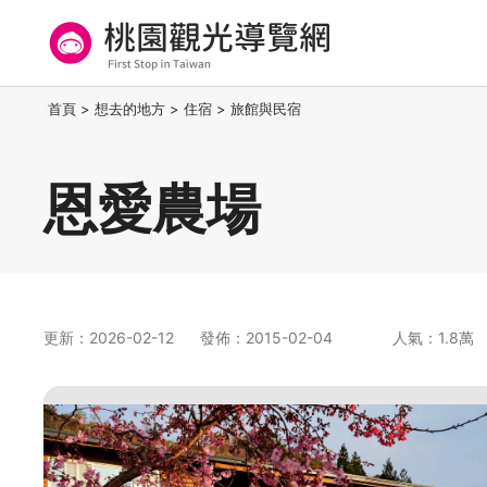
跳
到
主
要
桃園觀光導覽網
:::
首頁
>
想去的地方
>
住宿
>
旅館與民宿
內
容
區
恩愛農場
塊
更新：2026-02-12
發佈：2015-02-04
人氣：1.8萬