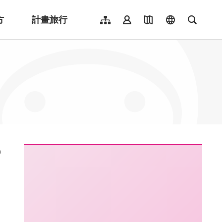
方
計畫旅行
網站導覽
會員登入
地圖導覽
language
全文檢
English
日本語
한국어
簡體中文
Indonesia
ไทย
Người việt nam
:::