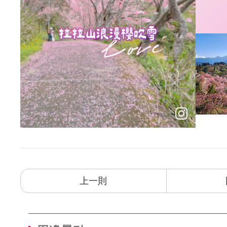
【貼心小叮嚀】
●恩愛農場耕作面積達4公頃，位於居高臨下， 視
洞山，開闢精緻休閒農場設有： 水蜜桃區、蜜李區
雞。
●設有小型停車場，可停20輛小型車。
開放採果、不收門票、免費試吃，滿意再買。可電話
●山上氣候較低，日夜溫差大，請自備禦寒衣物。
●山區無加油站，請於大溪地區或復興角板山加滿
上一則