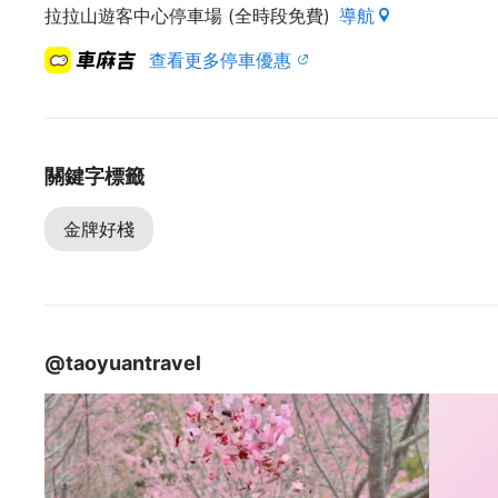
拉拉山遊客中心停車場 (全時段免費)
導航
查看更多停車優惠
【房價資訊】
恩愛四人房 平日：3500 假日：4500
檜木雙人房 平日：3500 假日：4500 加床：800
景觀六人房 平日：6000 假日：7200 加床：800
關鍵字標籤
景觀八人房 平日：8000 假日：9600 加床：800
14人團體套房 景觀八人房 平日：10000 假日：135
金牌好棧
※平日：週日至週五
※假日：週六&國定假日、農曆春節
※櫻花季房價比照假日房價
@taoyuantravel
【進退房時間】
進房時間：下午15:00以後。
退房時間：上午11:00以前。
(如當日超過下午5:00後才會抵達農場，煩請來電告