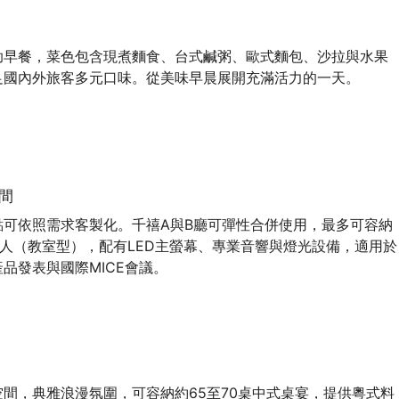
助早餐，菜色包含現煮麵食、台式鹹粥、歐式麵包、沙拉與水果
足國內外旅客多元口味。從美味早晨展開充滿活力的一天。
間
點可依照需求客製化。千禧A與B廳可彈性合併使用，最多可容納
00人（教室型），配有LED主螢幕、專業音響與燈光設備，適用於
品發表與國際MICE會議。
間，典雅浪漫氛圍，可容納約65至70桌中式桌宴，提供粵式料