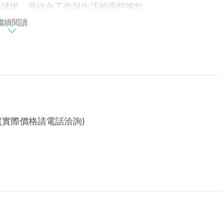
園棒球場，是結合工作與生活的理想據點。
繼續閱讀
r / Uber Eats 抵用券。
）
(實際價格請電話洽詢)
r / Uber Eats credit per room.
ys only)