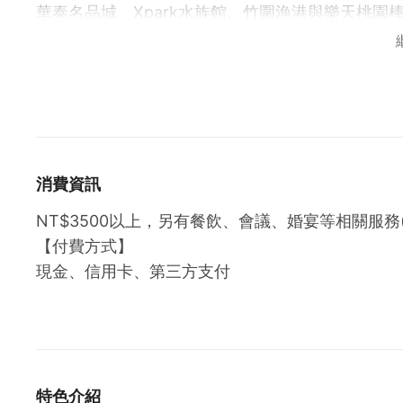
華泰名品城、Xpark水族館、竹圍漁港與樂天桃
1. Uber GO｜NT$150抵用券 Uber Credit
入住桃園機場假日酒店平日住宿，即享 每房 NT$150 Ube
📅 專案期間：2026/1/1–3/31（限週日至週四入住
🎁 抵用券由系統以簡訊或 email 發送。
消費資訊
搭車或點餐，都能更自在愉快！
NT$3500以上，另有餐飲、會議、婚宴等相關服務
Stay with us on weekdays and enjoy NT$150 Ube
【付費方式】
📅 Offer valid: Jan 1–Mar 31, 2026 (Sun–Thu sta
現金、信用卡、第三方支付
🎁 Credit delivered via SMS or email.
Easy rides, easy meals — travel with comfort!
特色介紹