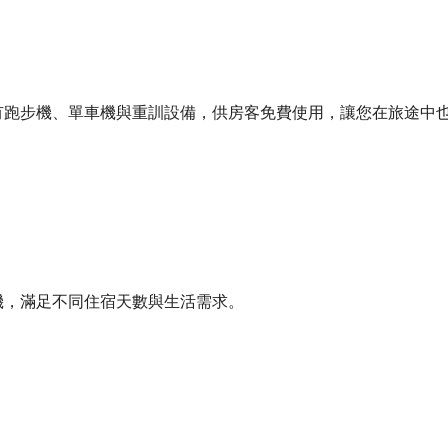
有跑步機、單車機與重訓設備，供房客免費使用，讓您在旅途中
。
不提供接駁至酒店。接駁需提前預約，
座位有限。
$200。
機，滿足不同住宿天數與生活需求。
ly (Airport / HSR Taoyuan Station). No hotel pick-up
or larger ; extra pieces NT$200 each.