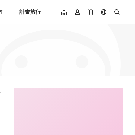
方
計畫旅行
網站導覽
會員登入
地圖導覽
language
全文檢
English
日本語
한국어
簡體中文
Indonesia
ไทย
Người việt nam
:::