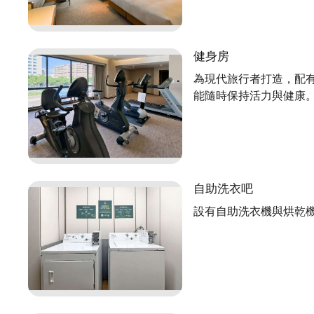
健身房
為現代旅行者打造，配
2026年接駁車時刻表
能隨時保持活力與健康
【接駁服務調整｜2026/1/1 起】
酒店接駁車將調整為 單向送機／送往高鐵桃園站，
每位乘客含1 件 20 吋以上行李箱，超出每件加收 NT
感謝您的理解。
自助洗衣吧
設有自助洗衣機與烘乾
【Shuttle Update | Effective Jan 1, 2026】
Our shuttle will operate as one-way drop-off on
service.
Reservation required; seats limited.
Each guest may bring one suitcase of 20 inches 