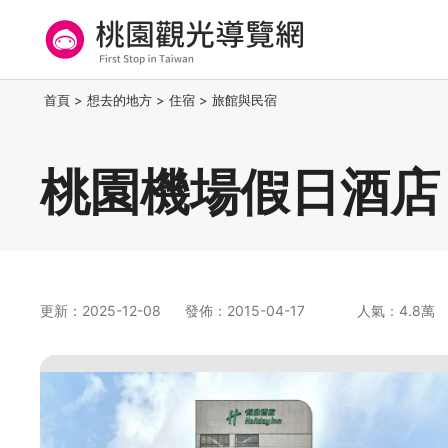
跳
到
主
要
桃園觀光導覽網
:::
首頁
>
想去的地方
>
住宿
>
旅館與民宿
內
容
區
桃園機場假日酒店
塊
更新：2025-12-08
發佈：2015-04-17
人氣：4.8萬