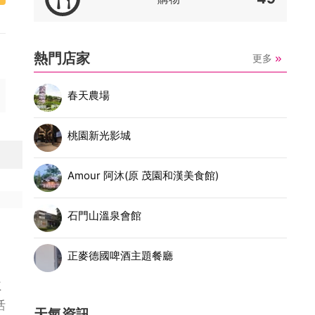
熱門店家
更多
春天農場
桃園新光影城
Amour 阿沐(原 茂園和漢美食館)
石門山溫泉會館
正麥德國啤酒主題餐廳
主
括
天氣資訊