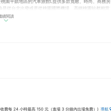
位於桃園平鎮地區的汽車旅館L提供多款寬敞、時尚、商務房
論是從台北出發或是從桃園國際機場、高鐵桃園站都相當
隧道、桃園濱海遊憩區、桃園小人國、大溪老街、兩蔣陵
繼續閱讀
景點。
諾
此的賓客都能夠住的安心與放心，每日派員仔細的清掃每
設備檢查，細心的為您打造一個舒適的住宿空間及浪漫情
您的再次造訪將是對哈密瓜時尚汽車旅館的最佳鼓勵。
高收費每 24 小時最高 150 元（進場 3 分鐘內出場免費）)
導航