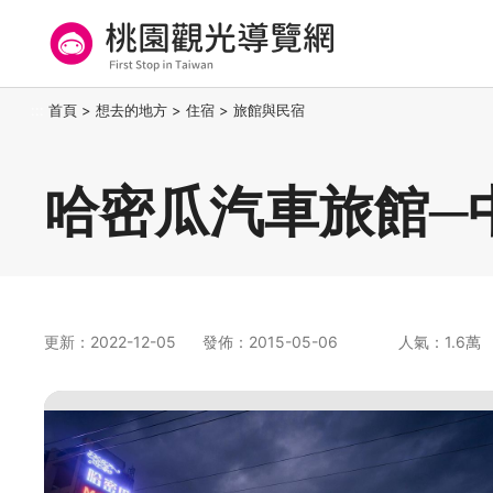
跳
到
主
要
桃園觀光導覽網
:::
首頁
>
想去的地方
>
住宿
>
旅館與民宿
內
容
區
哈密瓜汽車旅館─
塊
更新：2022-12-05
發佈：2015-05-06
人氣：1.6萬