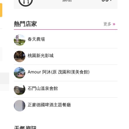
熱門店家
更多
春天農場
桃園新光影城
Amour 阿沐(原 茂園和漢美食館)
石門山溫泉會館
正麥德國啤酒主題餐廳
天氣資訊