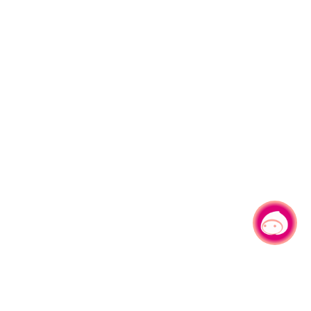
有事問小桃，一起遊桃園
|