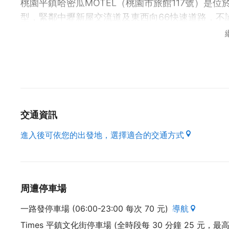
桃園平鎮哈密瓜MOTEL（桃園市旅館117號）是
型，緊鄰中壢新屋交流道及東西向66快速道路，不
方便，此外也可快速到達中壢觀光夜市、新屋綠色
寢、石門水庫(石門活魚)、埔心牧場等桃園著名的
堅持服務與用心是哈密瓜時尚汽車旅館對顧客的承
哈密瓜MOTE住宿環境鬧中取靜，為確保每一位到
環境，定期的更新飯店設備，定期做好安全與消防
境，是您商旅洽公或是休閒娛樂最佳住宿的選擇，
交通資訊
進入後可依您的出發地，選擇適合的交通方式
周遭停車場
一路發停車場 (06:00-23:00 每次 70 元)
導航
Times 平鎮文化街停車場 (全時段每 30 分鐘 25 元，最