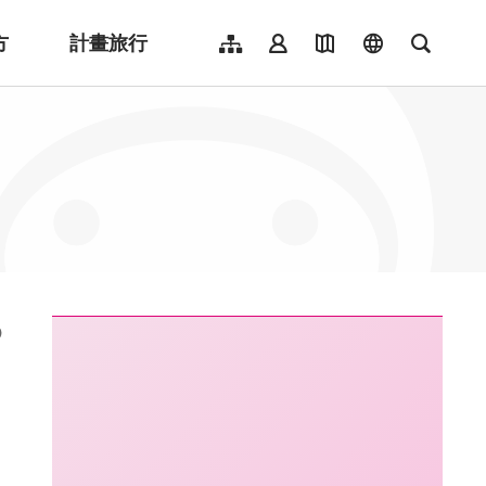
方
計畫旅行
網站導覽
會員登入
地圖導覽
language
全文檢
English
日本語
한국어
簡體中文
Indonesia
ไทย
Người việt nam
:::