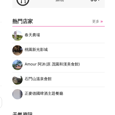
熱門店家
更多
春天農場
桃園新光影城
Amour 阿沐(原 茂園和漢美食館)
石門山溫泉會館
正麥德國啤酒主題餐廳
天氣資訊