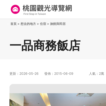
跳
到
主
要
桃園觀光導覽網
:::
首頁
>
想去的地方
>
住宿
>
旅館與民宿
內
容
區
一品商務飯店
塊
更新：2026-05-26
發佈：2015-06-09
人氣：2萬