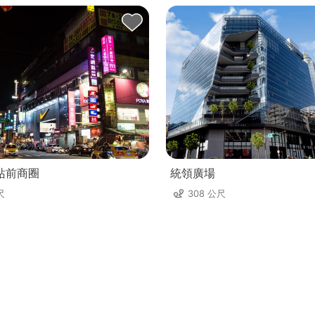
站前商圈
統領廣場
尺
308 公尺