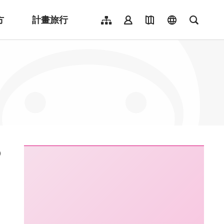
方
計畫旅行
網站導覽
會員登入
地圖導覽
language
全文檢
English
日本語
한국어
簡體中文
Indonesia
ไทย
Người việt nam
:::