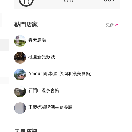
熱門店家
更多
春天農場
桃園新光影城
Amour 阿沐(原 茂園和漢美食館)
石門山溫泉會館
正麥德國啤酒主題餐廳
天氣資訊