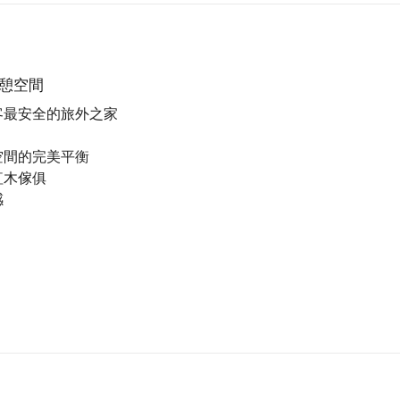
憩空間
客最安全的旅外之家
空間的完美平衡
紅木傢俱
感