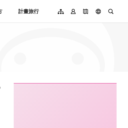
方
計畫旅行
網站導覽
會員登入
地圖導覽
language
全文檢
English
日本語
한국어
簡體中文
Indonesia
ไทย
Người việt nam
:::