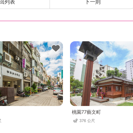
回列表
下一則
桃園77藝文町
尺
376 公尺