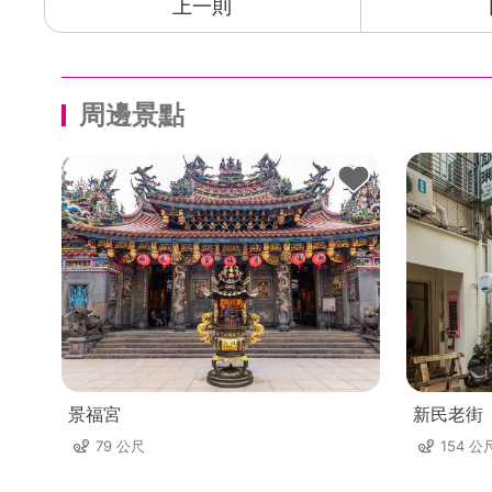
上一則
周邊景點
景福宮
新民老街
79 公尺
154 公