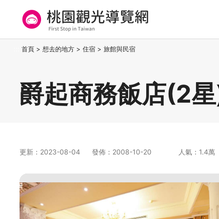
跳
到
主
要
桃園觀光導覽網
:::
首頁
>
想去的地方
>
住宿
>
旅館與民宿
內
容
區
爵起商務飯店(2星
塊
更新：2023-08-04
發佈：2008-10-20
人氣：1.4萬