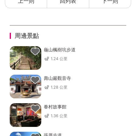
統，使顧客用餐方便以及住宿便利，透過安全的線上交
上一則
回列表
下一則
易，您可以輕鬆的指定本旅館入住日期及房型。堅持服
務與用心是亞雅典春天對顧客的承諾，您的再次造訪將
是對於桃園龜山亞典春天汽車旅館的最佳鼓勵。桃園飯
店找亞典春天，桃園龜山亞典春天汽車旅館會是您桃園
周邊景點
旅遊住宿好選擇。
龜山楓樹坑步道
1.24 公里
壽山巖觀音寺
1.28 公里
眷村故事館
1.36 公里
張厝步道