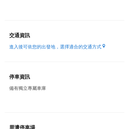
桃園龜山亞典春天汽車旅館時尚、簡約、明亮的空間提
供您多間充滿想像與舒適的客房，寬敞的大床，柔和的
燈光，配上高級的備品，讓您享受與戀人相處時的浪漫
氣氛。桃園龜山亞典春天汽車旅館為了體貼商務人士，
客房還附設了寬頻上網服務，您可以自備手提電腦，就
交通資訊
可以在享有悠閒的同時，還能夠與世界同步接軌無時
差，為您掌握商場致勝先機。此外桃園龜山亞典春天汽
進入後可依您的出發地，選擇適合的交通方式
車旅館還有舒壓按摩浴缸、讓您入住亞典春天享有絕對
溫馨、並為您打造溫馨的綠色假期。
桃園龜山亞典春天汽車旅館，客房提供寬頻上網服務，
並免費提供您陽光活力中西式早餐，如果您需要加人請
停車資訊
於現場付費。
備有獨立專屬車庫
提供您住宿洽公 享受便利優閒
桃園龜山亞典春天汽車旅館，交通便利、購物方便，享
有得天獨厚的舒適與寧靜，在這無論是洽商或渡假，都
能享受如家一般自在舒適的恬靜空間，給您賓至如歸的
感受。桃園龜山亞典春天汽車旅館提供現代化的設備與
服務，讓在您忙碌一天之後，回到桃園龜山亞典春天汽
周遭停車場