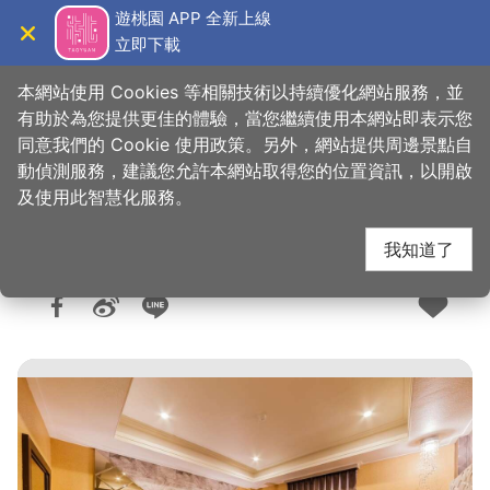
跳
遊桃園 APP 全新上線
到
立即下載
導覽
關閉
主
桃園觀光導覽網
首頁
>
想去的地方
>
住宿
>
旅館與民宿
要
本網站使用 Cookies 等相關技術以持續優化網站服務，並
內
有助於為您提供更佳的體驗，當您繼續使用本網站即表示您
容
同意我們的 Cookie 使用政策。另外，網站提供周邊景點自
亞典春天汽車旅館
區
動偵測服務，建議您允許本網站取得您的位置資訊，以開啟
塊
及使用此智慧化服務。
我知道了
人氣：1.5萬
更新：2022-12-05
發佈：2014-12-27