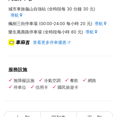
車旅館，舒適的大床與淋浴設備是為您解除壓力的最快
城市車旅龜山自強站 (全時段每 30 分鐘 30 元)
方式，細膩的住宿品質，完美親切的經營理念，您的滿
導航
意更是桃園龜山亞典春天汽車旅館的工作目標。桃園龜
山亞典春天汽車旅館是您到桃園洽公、訪友、旅遊的第
楓樹三街停車場 (00:00-24:00 每小時 20 元)
導航
二個家！在這裡你可完全的保有隱私，隔絕與外界的喧
樂生萬壽路停車場 (全時段每小時 80 元)
導航
鬧，桃園龜山亞典春天汽車旅館堅持給您最好的桃園住
宿體驗。
查看更多停車優惠
亞典春天邀您細心體會 桃園風光
桃園龜山亞典春天汽車旅館位於桃園市龜山區，附近景
點有巨蛋、中正藝文園區、銘傳大學、迴龍龍華大學、
服務設施
林口體育園區、林口警察大學、虎頭山公園、石門水
庫、小人國、台灣桃園國際機場、永安海濱公園、龍溪
無障礙設施
冷氣空調
餐飲
網路
花園、龍珠灣渡假中心、觀音海水浴場、中原大學、蔣
停車位
信用卡
國民旅遊卡
公紀念堂、妙法寺、埔心牧場。入住桃園龜山亞典春天
汽車旅館，您可以在飯店內輕鬆悠閒地度過一天，也可
以走訪周邊的美景風光。
桃園龜山亞典春天汽車旅館己經使用飯店即時線上系