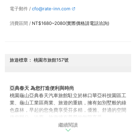
電子郵件
cfo@rate-inn.com
消費區間
NT$1680~2080(實際價格請電話洽詢)
旅遊標章： 桃園市旅館157號
亞典春天 為您打造便利與時尚
桃園龜山亞典春天汽車旅館駐立於林口華亞科技園區工
業、龜山工業區商業、旅遊的重鎮，擁有如別墅般的綠
色森林，早起的您免費享受芬多精，優雅、舒適的空間
使您辦公、洽商、旅遊擁有尊榮的無限享受。
繼續閱讀
提供您最便利的住宿服務 最超值的休憩體驗