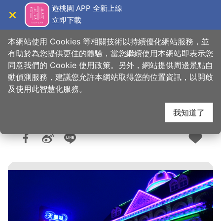
跳
遊桃園 APP 全新上線
到
立即下載
導覽
關閉
主
桃園觀光導覽網
首頁
>
想去的地方
>
住宿
>
旅館與民宿
要
本網站使用 Cookies 等相關技術以持續優化網站服務，並
內
有助於為您提供更佳的體驗，當您繼續使用本網站即表示您
容
同意我們的 Cookie 使用政策。另外，網站提供周邊景點自
天鵝湖汽車旅館(2星)
區
動偵測服務，建議您允許本網站取得您的位置資訊，以開啟
塊
及使用此智慧化服務。
我知道了
人氣：1.2萬
更新：2025-12-19
發佈：2008-10-20