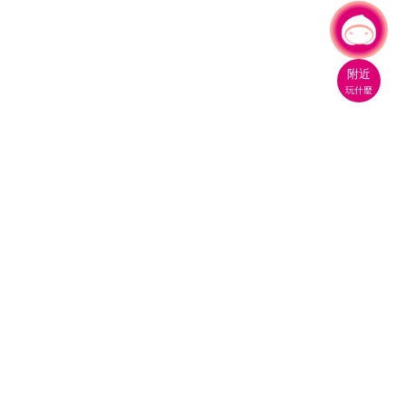
有事問小桃，一起遊桃園
附近
玩什麼
桃園市政府觀光旅遊局
330206 桃園市桃園區縣府路1號
電話：(03)332-2101#6209
服務時間：週一至週五
上午8:00至12:00 下午13:00至17:00