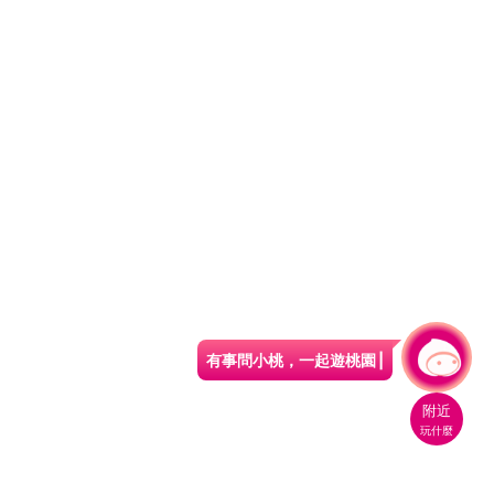
有事問小桃，一起遊桃園
附近
玩什麼