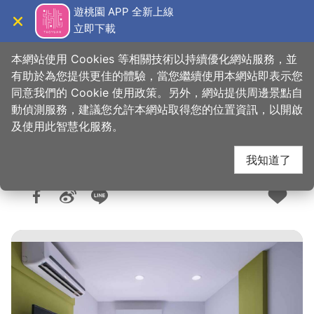
跳
遊桃園 APP 全新上線
到
立即下載
導覽
關閉
主
桃園觀光導覽網
首頁
>
想去的地方
>
住宿
>
旅館與民宿
要
本網站使用 Cookies 等相關技術以持續優化網站服務，並
內
有助於為您提供更佳的體驗，當您繼續使用本網站即表示您
容
同意我們的 Cookie 使用政策。另外，網站提供周邊景點自
美堤時尚旅店
區
動偵測服務，建議您允許本網站取得您的位置資訊，以開啟
塊
及使用此智慧化服務。
我知道了
人氣：8161
更新：2025-08-11
發佈：2016-11-09