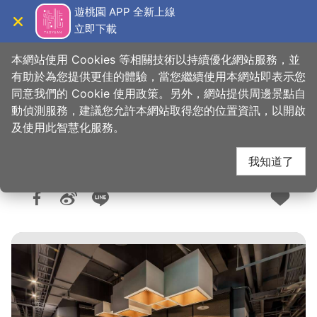
跳
遊桃園 APP 全新上線
到
立即下載
導覽
關閉
主
桃園觀光導覽網
首頁
>
想去的地方
>
住宿
>
旅館與民宿
要
本網站使用 Cookies 等相關技術以持續優化網站服務，並
內
有助於為您提供更佳的體驗，當您繼續使用本網站即表示您
容
同意我們的 Cookie 使用政策。另外，網站提供周邊景點自
沃客商旅-桃園館
區
動偵測服務，建議您允許本網站取得您的位置資訊，以開啟
塊
及使用此智慧化服務。
我知道了
人氣：1.7萬
更新：2026-01-29
發佈：2017-03-15