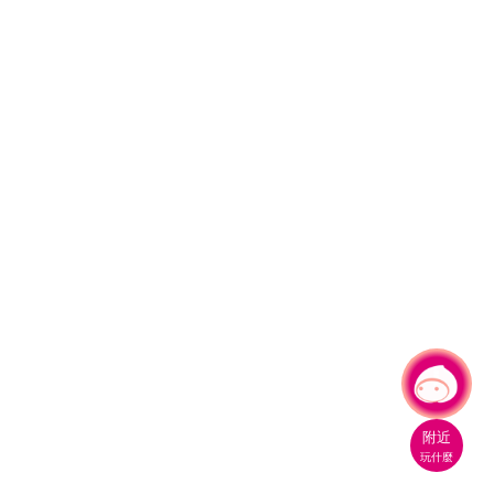
有事問小桃，一起遊桃園
附近
玩什麼