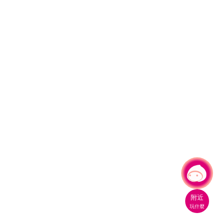
有事問小桃，一起遊桃園
|
附近
玩什麼