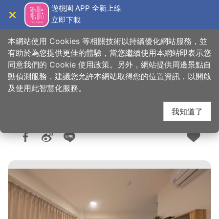
跳
遊桃園 APP 全新上線
到
立即下載
導覽
關閉
主
桃園觀光導覽網
首頁
>
想去的地方
>
住宿
>
旅館與民宿
要
本網站使用 Cookies 等相關技術以持續優化網站服務，並
內
有助於為您提供更佳的體驗，當您繼續使用本網站即表示您
容
同意我們的 Cookie 使用政策。另外，網站提供周邊景點自
英倫假期旅店
區
動偵測服務，建議您允許本網站取得您的位置資訊，以開啟
塊
及使用此智慧化服務。
我知道了
人氣：8290
更新：2023-07-17
發佈：2017-08-22