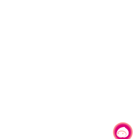
有事問小桃，一起遊桃園
|