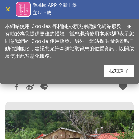
跳
遊桃園 APP 全新上線
到
立即下載
導覽
關閉
主
桃園觀光導覽網
首頁
>
想去的地方
>
住宿
>
旅館與民宿
要
本網站使用 Cookies 等相關技術以持續優化網站服務，並
內
有助於為您提供更佳的體驗，當您繼續使用本網站即表示您
容
同意我們的 Cookie 使用政策。另外，網站提供周邊景點自
爺亨溫泉民宿
區
動偵測服務，建議您允許本網站取得您的位置資訊，以開啟
塊
及使用此智慧化服務。
我知道了
人氣：7874
更新：2025-09-09
發佈：2018-04-12