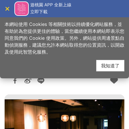
跳
遊桃園 APP 全新上線
到
立即下載
導覽
關閉
主
桃園觀光導覽網
首頁
>
想去的地方
>
住宿
>
旅館與民宿
要
本網站使用 Cookies 等相關技術以持續優化網站服務，並
內
有助於為您提供更佳的體驗，當您繼續使用本網站即表示您
容
同意我們的 Cookie 使用政策。另外，網站提供周邊景點自
福昇商旅
區
動偵測服務，建議您允許本網站取得您的位置資訊，以開啟
塊
及使用此智慧化服務。
我知道了
人氣：2萬
更新：2024-01-02
發佈：2018-05-08