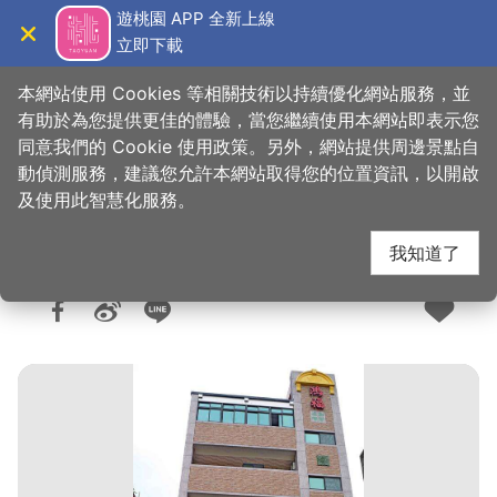
跳
遊桃園 APP 全新上線
到
立即下載
導覽
關閉
主
桃園觀光導覽網
首頁
>
想去的地方
>
住宿
>
旅館與民宿
要
本網站使用 Cookies 等相關技術以持續優化網站服務，並
內
有助於為您提供更佳的體驗，當您繼續使用本網站即表示您
容
同意我們的 Cookie 使用政策。另外，網站提供周邊景點自
鴻福優雅商旅
區
動偵測服務，建議您允許本網站取得您的位置資訊，以開啟
塊
及使用此智慧化服務。
我知道了
人氣：6693
更新：2022-12-05
發佈：2018-08-14