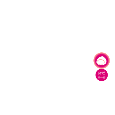
有事問小桃，一起遊桃園
附近
玩什麼