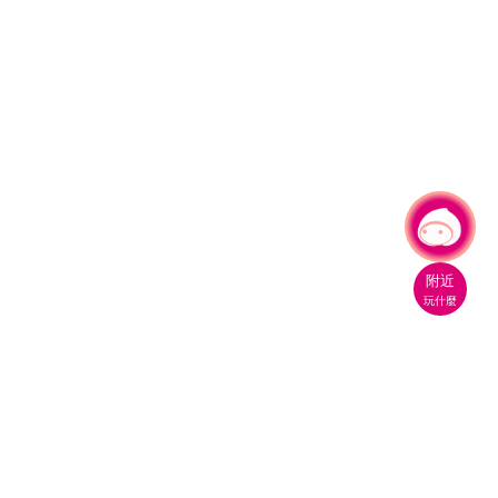
有事問小桃，一起遊桃園
附近
玩什麼