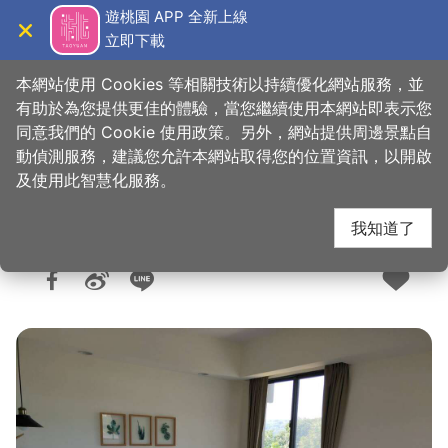
跳
遊桃園 APP 全新上線
到
立即下載
導覽
關閉
主
桃園觀光導覽網
首頁
>
想去的地方
>
住宿
>
旅館與民宿
要
本網站使用 Cookies 等相關技術以持續優化網站服務，並
內
有助於為您提供更佳的體驗，當您繼續使用本網站即表示您
容
同意我們的 Cookie 使用政策。另外，網站提供周邊景點自
巷裡閑
區
動偵測服務，建議您允許本網站取得您的位置資訊，以開啟
塊
及使用此智慧化服務。
我知道了
人氣：5324
更新：2026-05-20
發佈：2019-09-06