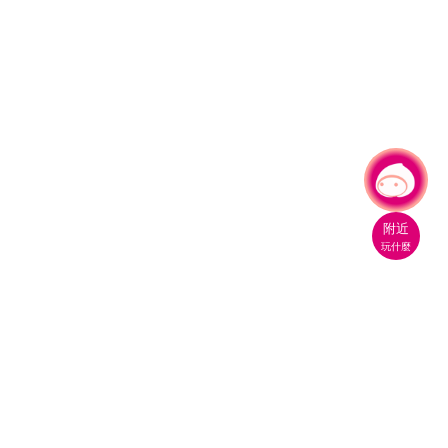
有事問小桃，一起遊桃園
|
附近
玩什麼