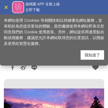
跳
遊桃園 APP 全新上線
到
立即下載
導覽
關閉
主
桃園觀光導覽網
首頁
>
想去的地方
>
住宿
>
旅館與民宿
要
本網站使用 Cookies 等相關技術以持續優化網站服務，並
內
有助於為您提供更佳的體驗，當您繼續使用本網站即表示您
容
同意我們的 Cookie 使用政策。另外，網站提供周邊景點自
俠雲山莊
區
動偵測服務，建議您允許本網站取得您的位置資訊，以開啟
塊
及使用此智慧化服務。
我知道了
人氣：7269
更新：2025-09-09
發佈：2020-01-16