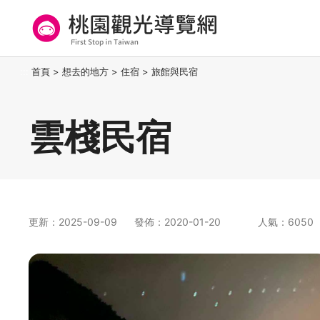
跳
到
主
要
桃園觀光導覽網
:::
首頁
>
想去的地方
>
住宿
>
旅館與民宿
內
容
區
雲棧民宿
塊
更新：2025-09-09
發佈：2020-01-20
人氣：6050