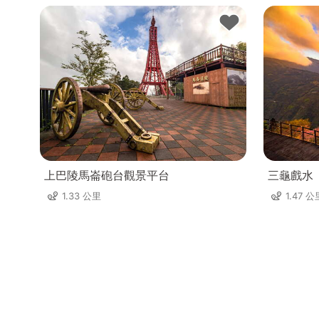
上巴陵馬崙砲台觀景平台
三龜戲水
1.33 公里
1.47 公