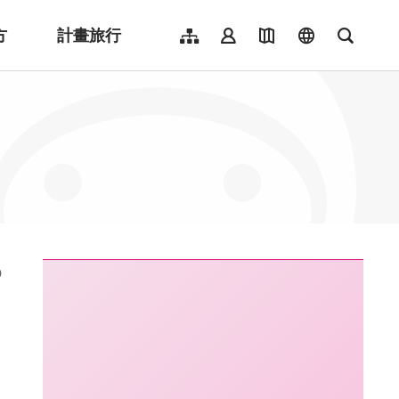
方
計畫旅行
網站導覽
會員登入
地圖導覽
language
全文檢
English
日本語
한국어
簡體中文
Indonesia
ไทย
Người việt nam
:::