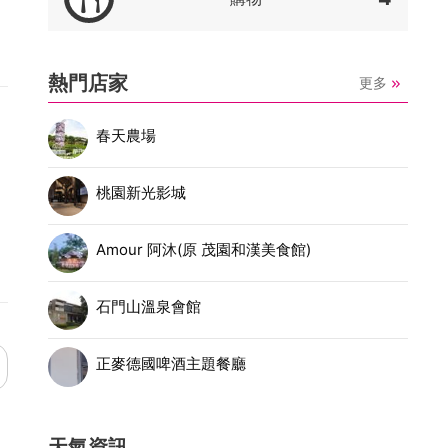
熱門店家
更多
春天農場
桃園新光影城
Amour 阿沐(原 茂園和漢美食館)
石門山溫泉會館
正麥德國啤酒主題餐廳
天氣資訊