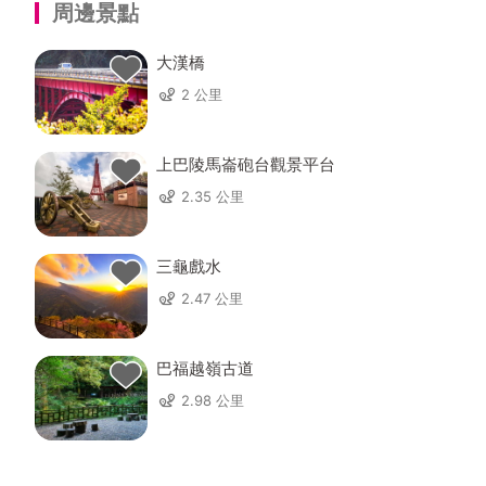
周邊景點
大漢橋
2 公里
上巴陵馬崙砲台觀景平台
2.35 公里
三龜戲水
2.47 公里
巴福越嶺古道
2.98 公里