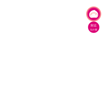
有事問小桃，一起遊桃園
附近
玩什麼
桃園市政府觀光旅遊局
330206 桃園市桃園區縣府路1號
電話：(03)332-2101#6209
服務時間：週一至週五