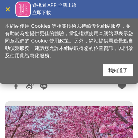
跳
遊桃園 APP 全新上線
到
立即下載
導覽
關閉
主
桃園觀光導覽網
首頁
>
想去的地方
>
住宿
>
旅館與民宿
要
本網站使用 Cookies 等相關技術以持續優化網站服務，並
內
有助於為您提供更佳的體驗，當您繼續使用本網站即表示您
容
同意我們的 Cookie 使用政策。另外，網站提供周邊景點自
楓墅
區
動偵測服務，建議您允許本網站取得您的位置資訊，以開啟
塊
及使用此智慧化服務。
我知道了
人氣：4195
更新：2026-07-06
發佈：2020-09-14