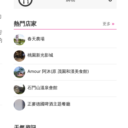
的
熱門店家
更多
行
春天農場
的
桃園新光影城
Amour 阿沐(原 茂園和漢美食館)
石門山溫泉會館
正麥德國啤酒主題餐廳
天氣資訊