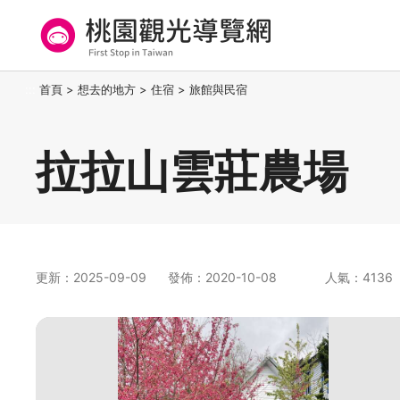
跳
到
主
要
桃園觀光導覽網
:::
首頁
>
想去的地方
>
住宿
>
旅館與民宿
內
容
區
拉拉山雲莊農場
塊
更新：2025-09-09
發佈：2020-10-08
人氣：4136