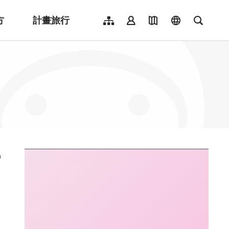
方
計畫旅行
網站導覽
會員登入
地圖導覽
language
全文檢
English
日本語
한국어
簡體中文
Indonesia
ไทย
Người việt nam
:::