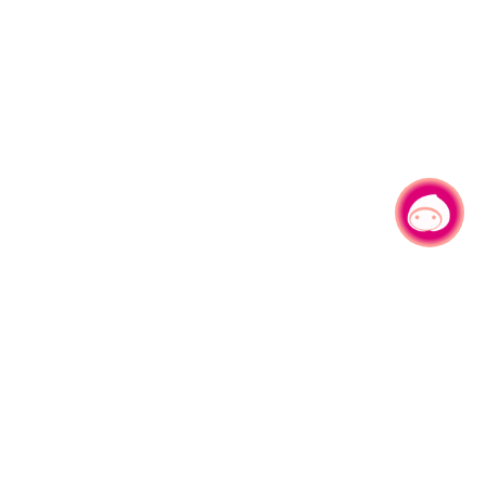
有事問小桃，一起遊桃園
|