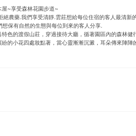
屋~享受森林花園步道~
拒絕農藥.我們享受清靜.雲莊想給每位住宿的客人最清新
我們想保有自然的生態與每位到來的客人分享.
具特色的渡假山莊，穿過接待大廳，循著園區內的森林健
繽紛的小花四處妝點著，當心靈漸漸沉澱，耳朵傳來陣陣