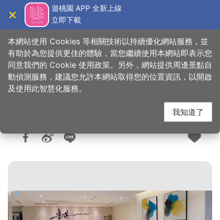
跳
遊桃園 APP 全新上線
到
立即下載
導覽
關閉
主
桃園觀光導覽網
首頁
>
想去的地方
>
住宿
>
旅館與民宿
要
本網站使用 Cookies 等相關技術以持續優化網站服務，並
內
有助於為您提供更佳的體驗，當您繼續使用本網站即表示您
容
同意我們的 Cookie 使用政策。另外，網站提供周邊景點自
米淇旅店
區
動偵測服務，建議您允許本網站取得您的位置資訊，以開啟
塊
及使用此智慧化服務。
我知道了
人氣：1萬
更新：2022-11-23
發佈：2020-12-09