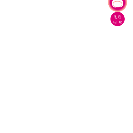
有事問小桃，一起遊桃園
|
附近
玩什麼
桃園市政府觀光旅遊局
330206 桃園市桃園區縣府路1號
電話：(03)332-2101#6209
服務時間：週一至週五
上午8:00至12:00 下午13:00至17:00