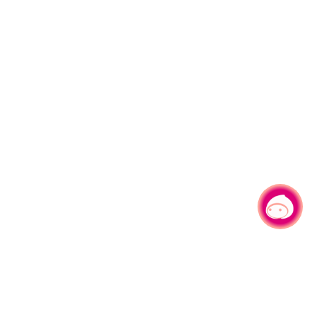
有事問小桃，一起遊桃園
|