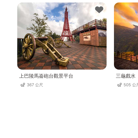
上巴陵馬崙砲台觀景平台
三龜戲水
367 公尺
505 公