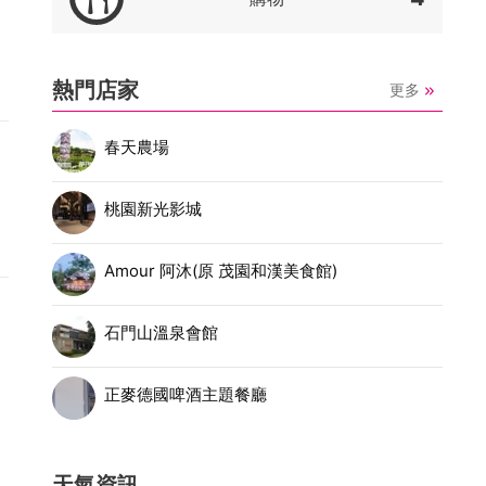
熱門店家
更多
春天農場
桃園新光影城
Amour 阿沐(原 茂園和漢美食館)
石門山溫泉會館
正麥德國啤酒主題餐廳
天氣資訊