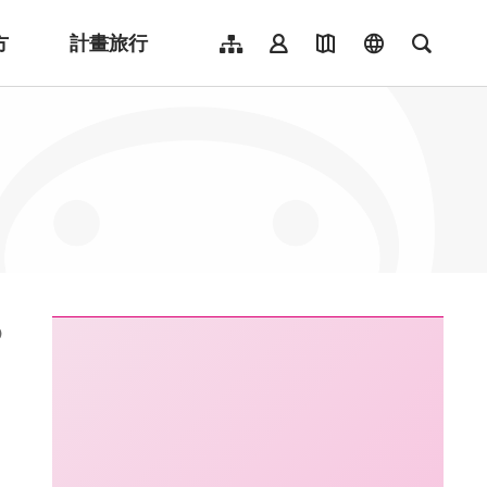
方
計畫旅行
網站導覽
會員登入
地圖導覽
language
全文檢
English
日本語
한국어
簡體中文
Indonesia
ไทย
Người việt nam
:::