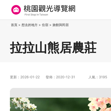
跳
到
主
要
桃園觀光導覽網
:::
首頁
>
想去的地方
>
住宿
>
旅館與民宿
內
容
區
拉拉山熊居農莊
塊
更新：2026-01-22
發佈：2020-12-31
人氣：3195