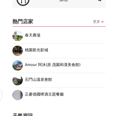
熱門店家
更多
春天農場
桃園新光影城
Amour 阿沐(原 茂園和漢美食館)
石門山溫泉會館
正麥德國啤酒主題餐廳
天氣資訊