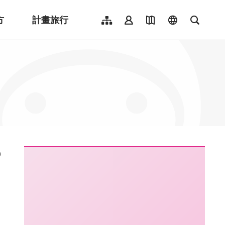
方
計畫旅行
網站導覽
會員登入
地圖導覽
language
全文檢
English
日本語
한국어
簡體中文
Indonesia
ไทย
Người việt nam
:::