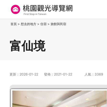
跳
到
主
要
桃園觀光導覽網
:::
首頁
>
想去的地方
>
住宿
>
旅館與民宿
內
容
區
富仙境
塊
更新：2026-01-22
發佈：2021-01-22
人氣：3369