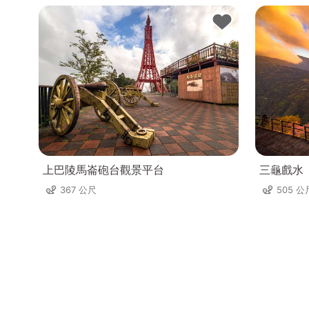
上巴陵馬崙砲台觀景平台
三龜戲水
367 公尺
505 公