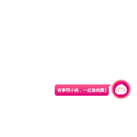
有事問小桃，一起遊桃園
|