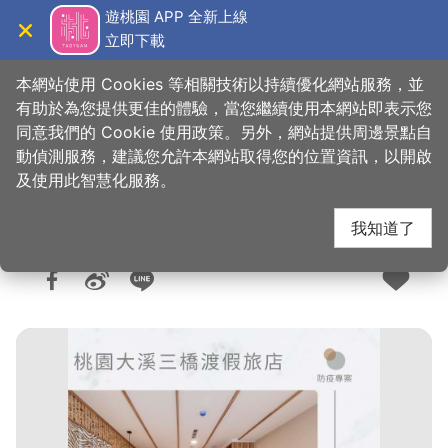
跳
遊桃園 APP 全新上線
到
立即下載
導覽
關閉
主
桃園觀光導覽網
首頁
>
想去的地方
>
住宿
>
旅館與民宿
要
本網站使用 Cookies 等相關技術以持續優化網站服務，並
內
有助於為您提供更佳的體驗，當您繼續使用本網站即表示您
容
同意我們的 Cookie 使用政策。另外，網站提供周邊景點自
三橋渡假旅店
區
動偵測服務，建議您允許本網站取得您的位置資訊，以開啟
塊
及使用此智慧化服務。
我知道了
人氣：4916
更新：2023-11-16
發佈：2021-03-03